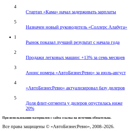
4
Стартап «Кама» начал задерживать зарплаты
5
Назначен новый руководитель «Соллерс Алабуга»
1
Рынок показал лучший результат с начала года
2
Продажи легковых машин: +13% за семь месяцев
3
Анонс номера «АвтоБизнесРевю» за июль-август
4
«АвтоБизнесРевю» актуализировал базу дилеров
5
Доля флит-сегмента у дилеров опустилась ниже
20%
При использовании материалов с сайта ссылка на источник обязательна.
Все права защищены © «АвтоБизнесРевю», 2008–2026.