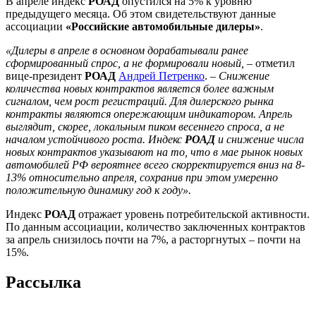
В апреле индекс
РОАД
опустился на 5% к уровню
предыдущего месяца. Об этом свидетельствуют данные
ассоциации
«Российские автомобильные дилеры»
.
«Дилеры в апреле в основном дорабатывали ранее
сформированный спрос, а не формировали новый,
– отметил
вице-президент
РОАД
Андрей Петренко
. –
Снижение
количества новых контрактов является более важным
сигналом, чем рост регистраций. Для дилерского рынка
контракты являются опережающим индикатором. Апрель
выглядит, скорее, локальным пиком весеннего спроса, а не
началом устойчивого роста. Индекс
РОАД
и снижение числа
новых контрактов указывают на то, что в мае рынок новых
автомобилей РФ вероятнее всего скорректируется вниз на 8-
13% относительно апреля, сохранив при этом умеренно
положительную динамику год к году».
Индекс
РОАД
отражает уровень потребительской активности.
По данным ассоциации, количество заключенных контрактов
за апрель снизилось почти на 7%, а расторгнутых – почти на
15%.
Рассылка