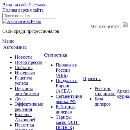
Вход на сайт
Рассылка
Полная версия сайта
Мы в соцсетях:
Свой среди профессионалов
Меню
Автобизнес
Статистика
Новости
Обзор прессы
Продажи в
События
России
Интервью
(АЕБ)
Рецепты
Проекты
Продажи в
успеха
Европе
Персоны
Рейтинг
(ACEA)
Архив
автобизнеса
холдингов
Сегментация
журна
Досье
База
рынка РФ
Эффективные
дилеров
Рейтинги
решения
дилеров
Колонка
Тарифы
Akzonobel
каско (ЭЛТ-
Практика
ПОИСК)