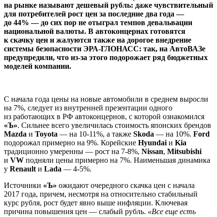
на рынке называют дешевый рубль: даже чувствительный
для потребителей рост цен за последние два года —
до 44% — до сих пор не отыграл темпов девальвации
национальной валюты. В автоконцернах готовятся
к скачку цен и жалуются также на дорогое внедрение
системы безопасности ЭРА-ГЛОНАСС: так, на АвтоВАЗе
предупредили, что из-за этого подорожает ряд бюджетных
моделей компании.
С начала года цены на новые автомобили в среднем выросли
на 7%, следует из внутренней презентации одного
из работающих в РФ автоконцернов, с которой ознакомился
«Ъ»
. Сильнее всего увеличилась стоимость японских брендов
Mazda
и
Toyota
— на 10-11%, а также
Skoda
— на 10%.
Ford
подорожал примерно на 9%. Корейские
Hyundai
и
Kia
традиционно умеренны — рост на 7-8%,
Nissan
,
Mitsubishi
и
VW
подняли цены примерно на 7%. Наименьшая динамика
у
Renault
и
Lada
— 4-5%.
Источники
«Ъ»
ожидают очередного скачка цен с начала
2017 года, причем, несмотря на относительно стабильный
курс рубля, рост будет явно выше инфляции. Ключевая
причина повышения цен — слабый рубль.
«Все еще есть