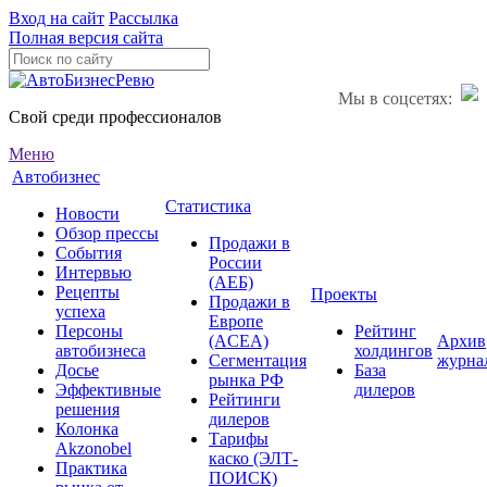
Вход на сайт
Рассылка
Полная версия сайта
Мы в соцсетях:
Свой среди профессионалов
Меню
Автобизнес
Статистика
Новости
Обзор прессы
Продажи в
События
России
Интервью
(АЕБ)
Рецепты
Проекты
Продажи в
успеха
Европе
Персоны
Рейтинг
(ACEA)
Архив
автобизнеса
холдингов
Сегментация
журна
Досье
База
рынка РФ
Эффективные
дилеров
Рейтинги
решения
дилеров
Колонка
Тарифы
Akzonobel
каско (ЭЛТ-
Практика
ПОИСК)