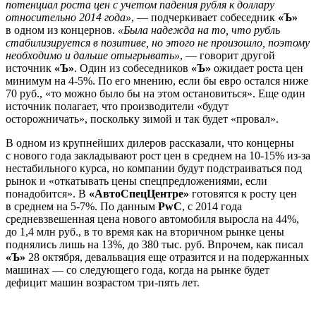
потенциал роста цен с учетом падения рубля к доллару
относительно 2014 года»
, — подчеркивает собеседник
«Ъ»
в одном из концернов.
«Была надежда на то, что рубль
стабилизируется в позитиве, но этого не произошло, поэтому
необходимо и дальше отыгрывать»
, — говорит другой
источник
«Ъ»
. Один из собеседников
«Ъ»
ожидает роста цен
минимум на 4-5%. По его мнению, если бы евро остался ниже
70 руб., «то можно было бы на этом остановиться». Еще один
источник полагает, что производители «будут
осторожничать», поскольку зимой и так будет «провал».
В одном из крупнейших дилеров рассказали, что концерны
с нового года закладывают рост цен в среднем на 10-15% из-за
нестабильного курса, но компании будут подстраиваться под
рынок и «откатывать цены спецпредложениями, если
понадобится». В
«АвтоСпецЦентре»
готовятся к росту цен
в среднем на 5-7%. По данным
PwC
, с 2014 года
средневзвешенная цена нового автомобиля выросла на 44%,
до 1,4 млн руб., в то время как на вторичном рынке цены
поднялись лишь на 13%, до 380 тыс. руб. Впрочем, как писал
«Ъ»
28 октября, девальвация еще отразится и на подержанных
машинах — со следующего года, когда на рынке будет
дефицит машин возрастом три-пять лет.