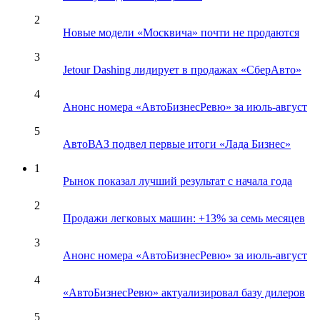
2
Новые модели «Москвича» почти не продаются
3
Jetour Dashing лидирует в продажах «СберАвто»
4
Анонс номера «АвтоБизнесРевю» за июль-август
5
АвтоВАЗ подвел первые итоги «Лада Бизнес»
1
Рынок показал лучший результат с начала года
2
Продажи легковых машин: +13% за семь месяцев
3
Анонс номера «АвтоБизнесРевю» за июль-август
4
«АвтоБизнесРевю» актуализировал базу дилеров
5