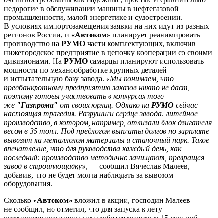
недорогие в обслуживании машины в нефтегазовой
промышленности, малой энергетике и судостроении.
В условиях импортозамещения заявки на них идут из разных
регионов России, и
«Автоком»
планирует реанимировать
производство на
РУМО
части комплектующих, включив
нижегородское предприятие в цепочку кооперации со своими
дивизионами. На
РУМО
самарцы планируют использовать
мощности по механообработке крупных деталей
и испытательную базу завода.
«Мы понимаем, что
предбанкротному предприятию заказов никто не даст,
поэтому готовы участвовать в конкурсах того
же
"Газпрома"
от своих юрлиц. Однако на
РУМО
сейчас
настоящая трагедия. Разрушили сердце завода: литейное
производство, в котором, например, отливали блок двигателя
весом в 35 тонн. Под предлогом выплаты долгов по зарплате
вывозят на металлолом материалы и станочный парк. Такое
впечатление, что для руководства каждый день, как
последний: производство методично зачищают, превращая
завод в стройплощадку»
, — сообщил Вячеслав Малеев,
добавив, что не будет молча наблюдать за вывозом
оборудования.
Сколько
«Автоком»
вложил в акции, господин Малеев
не сообщил, но отметил, что для запуска к лету
остановленного завода понадобится минимум 15 млн руб.