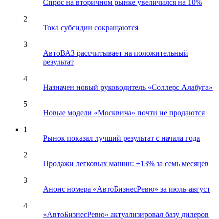
Спрос на вторичном рынке увеличился на 10%
2
Тока субсидии сокращаются
3
АвтоВАЗ рассчитывает на положительный
результат
4
Назначен новый руководитель «Соллерс Алабуга»
5
Новые модели «Москвича» почти не продаются
1
Рынок показал лучший результат с начала года
2
Продажи легковых машин: +13% за семь месяцев
3
Анонс номера «АвтоБизнесРевю» за июль-август
4
«АвтоБизнесРевю» актуализировал базу дилеров