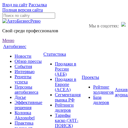
Вход на сайт
Рассылка
Полная версия сайта
Мы в соцсетях:
Свой среди профессионалов
Меню
Автобизнес
Статистика
Новости
Обзор прессы
Продажи в
События
России
Интервью
(АЕБ)
Рецепты
Проекты
Продажи в
успеха
Европе
Персоны
Рейтинг
(ACEA)
Архив
автобизнеса
холдингов
Сегментация
журна
Досье
База
рынка РФ
Эффективные
дилеров
Рейтинги
решения
дилеров
Колонка
Тарифы
Akzonobel
каско (ЭЛТ-
Практика
ПОИСК)