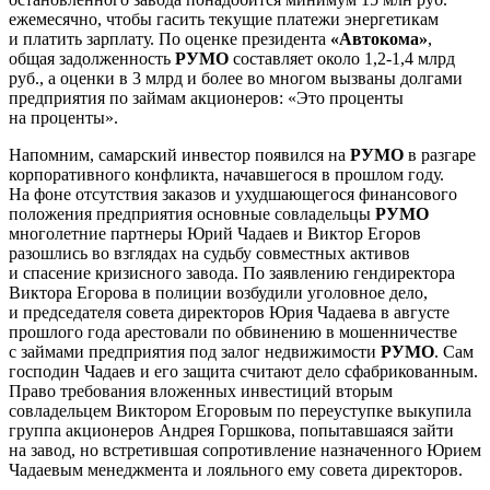
ежемесячно, чтобы гасить текущие платежи энергетикам
и платить зарплату. По оценке президента
«Автокома»
,
общая задолженность
РУМО
составляет около 1,2-1,4 млрд
руб., а оценки в 3 млрд и более во многом вызваны долгами
предприятия по займам акционеров: «Это проценты
на проценты».
Напомним, самарский инвестор появился на
РУМО
в разгаре
корпоративного конфликта, начавшегося в прошлом году.
На фоне отсутствия заказов и ухудшающегося финансового
положения предприятия основные совладельцы
РУМО
многолетние партнеры Юрий Чадаев и Виктор Егоров
разошлись во взглядах на судьбу совместных активов
и спасение кризисного завода. По заявлению гендиректора
Виктора Егорова в полиции возбудили уголовное дело,
и председателя совета директоров Юрия Чадаева в августе
прошлого года арестовали по обвинению в мошенничестве
с займами предприятия под залог недвижимости
РУМО
. Сам
господин Чадаев и его защита считают дело сфабрикованным.
Право требования вложенных инвестиций вторым
совладельцем Виктором Егоровым по переуступке выкупила
группа акционеров Андрея Горшкова, попытавшаяся зайти
на завод, но встретившая сопротивление назначенного Юрием
Чадаевым менеджмента и лояльного ему совета директоров.