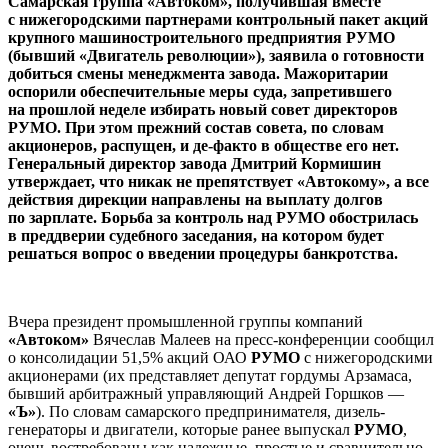
Самарская группа «Автоком», получившая вместе
с нижегородскими партнерами контрольный пакет акций
крупного машиностроительного предприятия РУМО
(бывший «Двигатель революции»), заявила о готовности
добиться смены менеджмента завода. Мажоритарии
оспорили обеспечительные меры суда, запретившего
на прошлой неделе избирать новый совет директоров
РУМО. При этом прежний состав совета, по словам
акционеров, распущен, и де-факто в обществе его нет.
Генеральный директор завода Дмитрий Кормишин
утверждает, что никак не препятствует «Автокому», а все
действия дирекции направлены на выплату долгов
по зарплате. Борьба за контроль над РУМО обострилась
в преддверии судебного заседания, на котором будет
решаться вопрос о введении процедуры банкротства.
Вчера президент промышленной группы компаний
«Автоком»
Вячеслав Малеев на пресс-конференции сообщил
о консолидации 51,5% акций ОАО
РУМО
с нижегородскими
акционерами (их представляет депутат гордумы Арзамаса,
бывший арбитражный управляющий Андрей Горшков —
«Ъ»
). По словам самарского предпринимателя, дизель-
генераторы и двигатели, которые ранее выпускал
РУМО
,
очень востребованы как надежные, простые и сравнительно