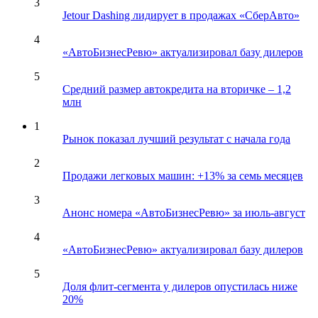
3
Jetour Dashing лидирует в продажах «СберАвто»
4
«АвтоБизнесРевю» актуализировал базу дилеров
5
Средний размер автокредита на вторичке – 1,2
млн
1
Рынок показал лучший результат с начала года
2
Продажи легковых машин: +13% за семь месяцев
3
Анонс номера «АвтоБизнесРевю» за июль-август
4
«АвтоБизнесРевю» актуализировал базу дилеров
5
Доля флит-сегмента у дилеров опустилась ниже
20%