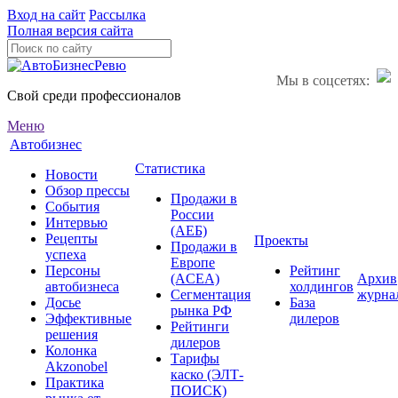
Вход на сайт
Рассылка
Полная версия сайта
Мы в соцсетях:
Свой среди профессионалов
Меню
Автобизнес
Статистика
Новости
Обзор прессы
Продажи в
События
России
Интервью
(АЕБ)
Рецепты
Проекты
Продажи в
успеха
Европе
Персоны
Рейтинг
(ACEA)
Архив
автобизнеса
холдингов
Сегментация
журна
Досье
База
рынка РФ
Эффективные
дилеров
Рейтинги
решения
дилеров
Колонка
Тарифы
Akzonobel
каско (ЭЛТ-
Практика
ПОИСК)