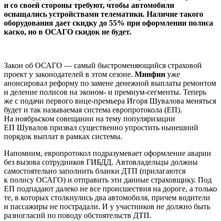
и со своей стороны требуют, чтобы автомобили
оснащались устройствами телематики. Наличие такого
оборудования дает скидку до 55% при оформлении полиса
каско, но в ОСАГО скидок не будет.
Закон об ОСАГО — самый быстроменяющийся страховой
проект у законодателей в этом сезоне.
Минфин
уже
анонсировал реформу по замене денежной выплаты ремонтом
и деление полисов на эконом- и премиум-сегменты. Теперь
же с подачи первого вице-премьера Игоря Шувалова меняться
будет и так называемая система европротокола (ЕП).
На ноябрьском совещании на тему популяризации
ЕП Шувалов призвал существенно упростить нынешний
порядок выплат в рамках системы.
Напомним, европротокол подразумевает оформление аварии
без вызова сотрудников ГИБДД. Автовладельцы должны
самостоятельно заполнить бланки ДТП (прилагаются
к полису ОСАГО) и отправить эти данные страховщику. Под
ЕП подпадают далеко не все происшествия на дороге, а только
те, в которых столкнулись два автомобиля, причем водители
и пассажиры не пострадали. И у участников не должно быть
разногласий по поводу обстоятельств ДТП.