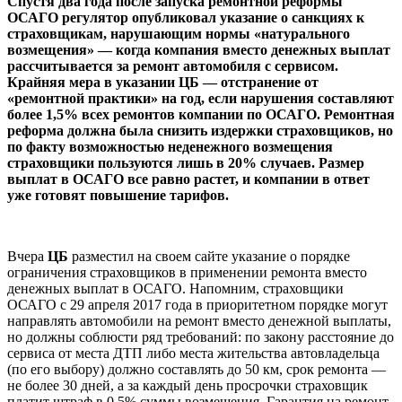
Спустя два года после запуска ремонтной реформы
ОСАГО регулятор опубликовал указание о санкциях к
страховщикам, нарушающим нормы «натурального
возмещения» — когда компания вместо денежных выплат
рассчитывается за ремонт автомобиля с сервисом.
Крайняя мера в указании ЦБ — отстранение от
«ремонтной практики» на год, если нарушения составляют
более 1,5% всех ремонтов компании по ОСАГО. Ремонтная
реформа должна была снизить издержки страховщиков, но
по факту возможностью неденежного возмещения
страховщики пользуются лишь в 20% случаев. Размер
выплат в ОСАГО все равно растет, и компании в ответ
уже готовят повышение тарифов.
Вчера
ЦБ
разместил на своем сайте указание о порядке
ограничения страховщиков в применении ремонта вместо
денежных выплат в ОСАГО. Напомним, страховщики
ОСАГО с 29 апреля 2017 года в приоритетном порядке могут
направлять автомобили на ремонт вместо денежной выплаты,
но должны соблюсти ряд требований: по закону расстояние до
сервиса от места ДТП либо места жительства автовладельца
(по его выбору) должно составлять до 50 км, срок ремонта —
не более 30 дней, а за каждый день просрочки страховщик
платит штраф в 0,5% суммы возмещения. Гарантия на ремонт