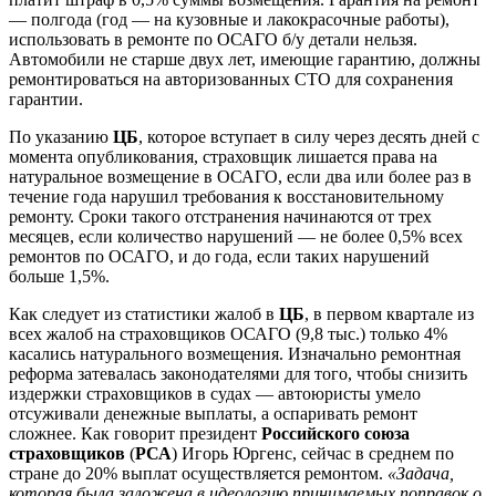
— полгода (год — на кузовные и лакокрасочные работы),
использовать в ремонте по ОСАГО б/у детали нельзя.
Автомобили не старше двух лет, имеющие гарантию, должны
ремонтироваться на авторизованных СТО для сохранения
гарантии.
По указанию
ЦБ
, которое вступает в силу через десять дней с
момента опубликования, страховщик лишается права на
натуральное возмещение в ОСАГО, если два или более раз в
течение года нарушил требования к восстановительному
ремонту. Сроки такого отстранения начинаются от трех
месяцев, если количество нарушений — не более 0,5% всех
ремонтов по ОСАГО, и до года, если таких нарушений
больше 1,5%.
Как следует из статистики жалоб в
ЦБ
, в первом квартале из
всех жалоб на страховщиков ОСАГО (9,8 тыс.) только 4%
касались натурального возмещения. Изначально ремонтная
реформа затевалась законодателями для того, чтобы снизить
издержки страховщиков в судах — автоюристы умело
отсуживали денежные выплаты, а оспаривать ремонт
сложнее. Как говорит президент
Российского союза
страховщиков
(
РСА
) Игорь Юргенс, сейчас в среднем по
стране до 20% выплат осуществляется ремонтом.
«Задача,
которая была заложена в идеологию принимаемых поправок о