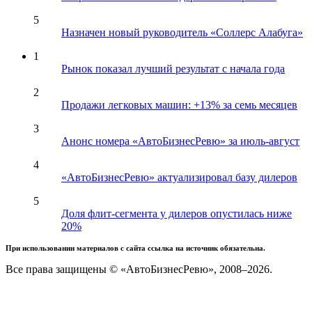
5
Назначен новый руководитель «Соллерс Алабуга»
1
Рынок показал лучший результат с начала года
2
Продажи легковых машин: +13% за семь месяцев
3
Анонс номера «АвтоБизнесРевю» за июль-август
4
«АвтоБизнесРевю» актуализировал базу дилеров
5
Доля флит-сегмента у дилеров опустилась ниже
20%
При использовании материалов с сайта ссылка на источник обязательна.
Все права защищены © «АвтоБизнесРевю», 2008–2026.