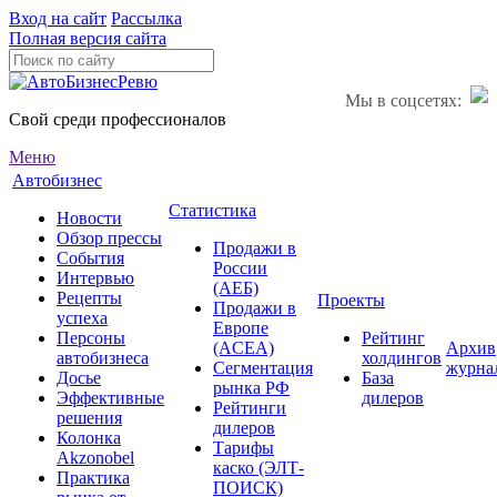
Вход на сайт
Рассылка
Полная версия сайта
Мы в соцсетях:
Свой среди профессионалов
Меню
Автобизнес
Статистика
Новости
Обзор прессы
Продажи в
События
России
Интервью
(АЕБ)
Рецепты
Проекты
Продажи в
успеха
Европе
Персоны
Рейтинг
(ACEA)
Архив
автобизнеса
холдингов
Сегментация
журна
Досье
База
рынка РФ
Эффективные
дилеров
Рейтинги
решения
дилеров
Колонка
Тарифы
Akzonobel
каско (ЭЛТ-
Практика
ПОИСК)