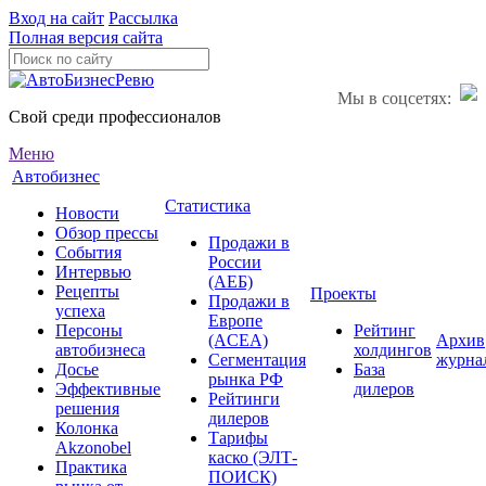
Вход на сайт
Рассылка
Полная версия сайта
Мы в соцсетях:
Свой среди профессионалов
Меню
Автобизнес
Статистика
Новости
Обзор прессы
Продажи в
События
России
Интервью
(АЕБ)
Рецепты
Проекты
Продажи в
успеха
Европе
Персоны
Рейтинг
(ACEA)
Архив
автобизнеса
холдингов
Сегментация
журна
Досье
База
рынка РФ
Эффективные
дилеров
Рейтинги
решения
дилеров
Колонка
Тарифы
Akzonobel
каско (ЭЛТ-
Практика
ПОИСК)