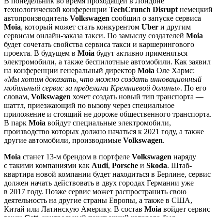
В понедельник во время проходящей в Лондоне
технологической конференции
TechCrunch Disrupt
немецкий
автопроизводитель
Volkswagen
сообщил о запуске сервиса
Moia
, который может стать конкурентом
Uber
и другим
сервисам онлайн-заказа такси. По замыслу создателей
Moia
будет сочетать свойства сервиса такси и каршерингового
проекта. В будущем в
Moia
будут активно применяться
электромобили, а также беспилотные автомобили. Как заявил
на конференции генеральный директор
Moia
Оле Хармс:
«Мы хотим доказать, что можно создать инновационный
мобильный сервис за пределами Кремниевой долины»
. По его
словам,
Volkswagen
хочет создать новый тип транспорта —
шаттл, приезжающий по вызову через специальное
приложение и стоящий не дороже общественного транспорта.
В парк
Moia
войдут специальные электромобили,
производство которых должно начаться к 2021 году, а также
другие автомобили, производимые
Volkswagen
.
Moia
станет 13-м брендом в портфеле
Volkswagen
наряду
с такими компаниями как
Audi
,
Porsche
и
Skoda
. Штаб-
квартира новой компании будет находиться в Берлине, сервис
должен начать действовать в двух городах Германии уже
в 2017 году. Позже сервис может распространить свою
деятельность на другие страны Европы, а также в США,
Китай или Латинскую Америку. В состав
Moia
войдет сервис