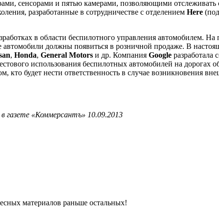
рами, сенсорами и пятью камерами, позволяющими отслеживать 
коления, разработанные в сотрудничестве с отделением
Here
(по
зработках в области беспилотного управления автомобилем. На 
ые автомобили должны появиться в розничной продаже. В настоя
san
,
Honda
,
General Motors
и др. Компания
Google
разработала 
тестового использования беспилотных автомобилей на дорогах 
м, кто будет нести ответственность в случае возникновения в
в газете «Коммерсантъ» 10.09.2013
ресных материалов раньше остальных!