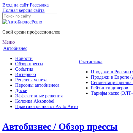
Вход на сайт
Рассылка
Полная версия сайта
Свой среди профессионалов
Меню
Автобизнес
Новости
Статистика
Обзор прессы
События
Продажи в России (
Интервью
Продажи в Европе 
Рецепты успеха
Сегментация рынка
Персоны автобизнеса
Рейтинги дилеров
Досье
Тарифы каско (ЭЛ
Эффективные решения
Колонка Akzonobel
Практика рынка от Аvito Авто
Автобизнес / Обзор прессы