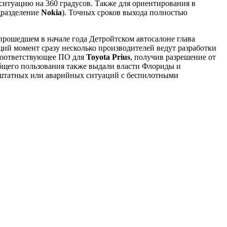
ситуацию на 360 градусов. Также для ориентирования в
дразделение
Nokia
). Точных сроков выхода полностью
прошедшем в начале года Детройтском автосалоне глава
щий момент сразу несколько производителей ведут разработки
соответствующее ПО для
Toyota Prius
, получив разрешение от
общего пользования также выдали власти Флориды и
нештатных или аварийных ситуаций с беспилотными