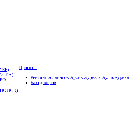
Проекты
АЕБ)
(ACEA)
Рейтинг холдингов
Архив журнала
Аудиожурнал
 РФ
База дилеров
Т-ПОИСК)