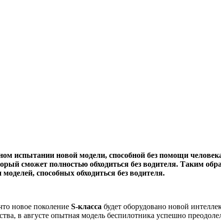
ом испытании новой модели, способной без помощи человека
рый сможет полностью обходиться без водителя. Таким образо
 моделей, способных обходиться без водителя.
 что новое поколение
S-класса
будет оборудовано новой интеллек
ства, в августе опытная модель беспилотника успешно преодол