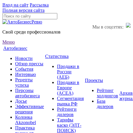
Вход на сайт
Рассылка
Полная версия сайта
Мы в соцсетях:
Свой среди профессионалов
Меню
Автобизнес
Статистика
Новости
Обзор прессы
Продажи в
События
России
Интервью
(АЕБ)
Рецепты
Проекты
Продажи в
успеха
Европе
Персоны
Рейтинг
(ACEA)
Архив
автобизнеса
холдингов
Сегментация
журна
Досье
База
рынка РФ
Эффективные
дилеров
Рейтинги
решения
дилеров
Колонка
Тарифы
Akzonobel
каско (ЭЛТ-
Практика
ПОИСК)