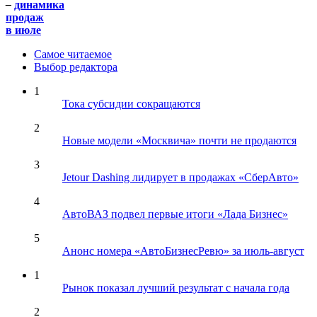
–
динамика
продаж
в июле
Самое читаемое
Выбор редактора
1
Тока субсидии сокращаются
2
Новые модели «Москвича» почти не продаются
3
Jetour Dashing лидирует в продажах «СберАвто»
4
АвтоВАЗ подвел первые итоги «Лада Бизнес»
5
Анонс номера «АвтоБизнесРевю» за июль-август
1
Рынок показал лучший результат с начала года
2