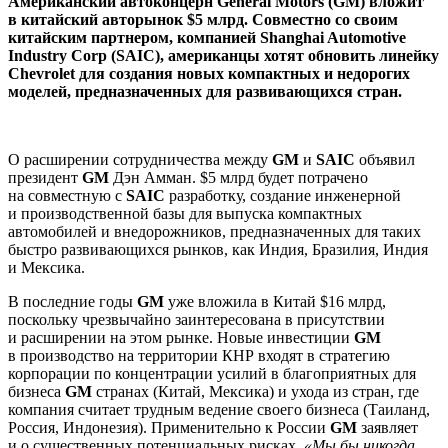
Американский автоконцерн General Motors (GM) вложит
в китайский авторынок $5 млрд. Совместно со своим
китайским партнером, компанией Shanghai Automotive
Industry Corp (SAIC), американцы хотят обновить линейку
Chevrolet для создания новых компактных и недорогих
моделей, предназначенных для развивающихся стран.
О расширении сотрудничества между
GM
и
SAIC
объявил
президент
GM
Дэн Амман. $5 млрд будет потрачено
на совместную с
SAIC
разработку, создание инженерной
и производственной базы для выпуска компактных
автомобилей и внедорожников, предназначенных для таких
быстро развивающихся рынков, как Индия, Бразилия, Индия
и Мексика.
В последние годы
GM
уже вложила в Китай $16 млрд,
поскольку чрезвычайно заинтересована в присутствии
и расширении на этом рынке. Новые инвестиции
GM
в производство на территории КНР входят в стратегию
корпорации по концентрации усилий в благоприятных для
бизнеса
GM
странах (Китай, Мексика) и ухода из стран, где
компания считает трудным ведение своего бизнеса (Таиланд,
Россия, Индонезия). Применительно к России
GM
заявляет
и о существенных потенциальных рисках.
«Мы бы никогда