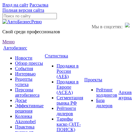
Вход на сайт
Рассылка
Полная версия сайта
Мы в соцсетях:
Свой среди профессионалов
Меню
Автобизнес
Статистика
Новости
Обзор прессы
Продажи в
События
России
Интервью
(АЕБ)
Рецепты
Проекты
Продажи в
успеха
Европе
Персоны
Рейтинг
(ACEA)
Архив
автобизнеса
холдингов
Сегментация
журна
Досье
База
рынка РФ
Эффективные
дилеров
Рейтинги
решения
дилеров
Колонка
Тарифы
Akzonobel
каско (ЭЛТ-
Практика
ПОИСК)