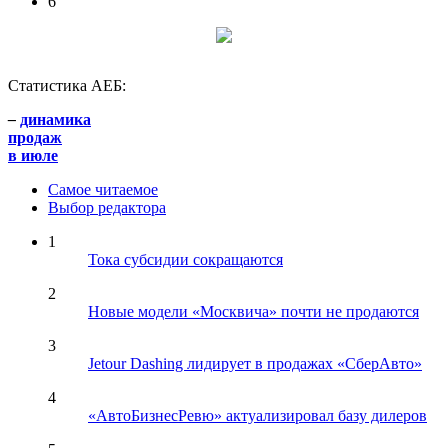
6
Статистика АЕБ:
–
динамика
продаж
в июле
Самое читаемое
Выбор редактора
1
Тока субсидии сокращаются
2
Новые модели «Москвича» почти не продаются
3
Jetour Dashing лидирует в продажах «СберАвто»
4
«АвтоБизнесРевю» актуализировал базу дилеров