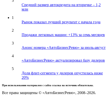
5
Средний размер автокредита на вторичке – 1,2
млн
1
Рынок показал лучший результат с начала года
2
Продажи легковых машин: +13% за семь месяцев
3
Анонс номера «АвтоБизнесРевю» за июль-август
4
«АвтоБизнесРевю» актуализировал базу дилеров
5
Доля флит-сегмента у дилеров опустилась ниже
20%
При использовании материалов с сайта ссылка на источник обязательна.
Все права защищены © «АвтоБизнесРевю», 2008–2026.