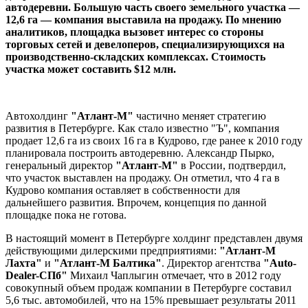
автодеревни. Большую часть своего земельного участка —
12,6 га — компания выставила на продажу. По мнению
аналитиков, площадка вызовет интерес со стороны
торговых сетей и девелоперов, специализирующихся на
производственно-складских комплексах. Стоимость
участка может составить $12 млн.
Автохолдинг
"Атлант-М"
частично меняет стратегию
развития в Петербурге. Как стало известно "Ъ", компания
продает 12,6 га из своих 16 га в Кудрово, где ранее к 2010 году
планировала построить автодеревню. Александр Пырко,
генеральный директор
"Атлант-М"
в России, подтвердил,
что участок выставлен на продажу. Он отметил, что 4 га в
Кудрово компания оставляет в собственности для
дальнейшего развития. Впрочем, концепция по данной
площадке пока не готова.
В настоящий момент в Петербурге холдинг представлен двумя
действующими дилерскими предприятиями:
"Атлант-М
Лахта"
и
"Атлант-М Балтика"
. Директор агентства
"Auto-
Dealer-СПб"
Михаил Чаплыгин отмечает, что в 2012 году
совокупный объем продаж компании в Петербурге составил
5,6 тыс. автомобилей, что на 15% превышает результаты 2011