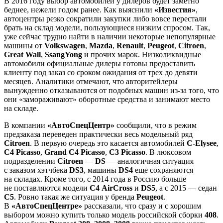
В 2016 году выбор автомобилей у дилеров будет заметно
беднее, нежели годом ранее. Как выяснили
«Известия»
,
автоцентры резко сократили закупки либо вовсе перестали
брать на склад модели, пользующиеся низким спросом. Так,
уже сейчас трудно найти в наличии некоторые непопулярные
машины от
Volkswagen
,
Mazda
,
Renault
,
Peugeot
,
Citroen
,
Great Wall
,
SsangYong
и прочих марок. Низколиквидные
автомобили официальные дилеры готовы предоставить
клиенту под заказ со сроком ожидания от трех до девяти
месяцев. Аналитики отмечают, что авторитейлеры
вынужденно отказываются от подобных машин из-за того, что
они «замораживают» оборотные средства и занимают место
на складе.
В компании
«АвтоСпецЦентр»
сообщили, что в режим
предзаказа переведен практически весь модельный ряд
Citroen
. В первую очередь это касается автомобилей
C-Elysee
,
C4 Picasso
,
Grand C4 Picasso
,
C3 Picasso
. В люксовом
подразделении
Citroen
—
DS
— аналогичная ситуация
с заказом хэтчбека
DS3
, машины
DS4
еще сохраняются
на складах. Кроме того, с 2014 года в Россию больше
не поставляются модели
С4 AirСross
и
DS5
, а с 2015 — седан
С5
. Ровно такая же ситуация у бренда
Peugeot
.
В
«АвтоСпецЦентре»
рассказали, что сразу и с хорошим
выбором можно купить только модель российской сборки
408
.