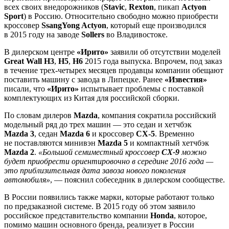
всех своих внедорожников (
Stavic
,
Rexton
, пикап
Actyon
Sport
) в Россию. Относительно свободно можно приобрести
кроссовер
SsangYong Actyon
, который еще производился
в 2015 году на заводе
Sollers
во Владивостоке.
В дилерском центре
«Ирито»
заявили об отсутствии моделей
Great Wall H3
,
H5
,
H6
2015 года выпуска. Впрочем, под заказ
в течение трех-четырех месяцев продавцы компании обещают
поставить машину с завода в Липецке. Ранее
«Известия»
писали, что
«Ирито»
испытывает проблемы с поставкой
комплектующих из Китая для российской сборки.
По словам дилеров
Mazda
, компания сократила российский
модельный ряд до трех машин — это седан и хетчбэк
Mazda 3
, седан
Mazda 6
и кроссовер
CX-5
. Временно
не поставляются минивэн
Mazda 5
и компактный хетчбэк
Mazda 2
.
«Большой семиместный кроссовер
CX-9
можно
будет приобрести ориентировочно в середине 2016 года —
это приблизительная дата завоза нового поколения
автомобиля»
, — пояснил собеседник в дилерском сообществе.
В России появились также марки, которые работают только
по предзаказной системе. В 2015 году об этом заявило
российское представительство компании
Honda
, которое,
помимо машин основного бренда, реализует в России