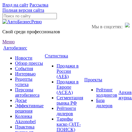
Вход на сайт
Рассылка
Полная версия сайта
Мы в соцсетях:
Свой среди профессионалов
Меню
Автобизнес
Статистика
Новости
Обзор прессы
Продажи в
События
России
Интервью
(АЕБ)
Рецепты
Проекты
Продажи в
успеха
Европе
Персоны
Рейтинг
(ACEA)
Архив
автобизнеса
холдингов
Сегментация
журна
Досье
База
рынка РФ
Эффективные
дилеров
Рейтинги
решения
дилеров
Колонка
Тарифы
Akzonobel
каско (ЭЛТ-
Практика
ПОИСК)