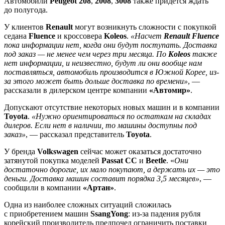
Автомобили
Peugeot 208
,
2008
,
3008
также придется ждать
до полугода.
У клиентов
Renault
могут возникнуть сложности с покупкой
седана
Fluence
и кроссовера
Koleos
.
«Насчет
Renault Fluence
пока информации нет, когда они будут поступать. Доставка
под заказ — не менее чем через три месяца. По
Koleos
также
нет информации, и неизвестно, будут ли они вообще нам
поставляться, автомобиль производится в Южной Корее, из-
за этого может быть дольше доставка по времени»
, —
рассказали в дилерском центре компании
«Автомир»
.
Допускают отсутствие некоторых новых машин и в компании
Toyota
.
«Нужно ориентироваться по остаткам на складах
дилеров. Если нет в наличии, то машины доступны под
заказ»
, — рассказал представитель
Toyota
.
У бренда
Volkswagen
сейчас может оказаться достаточно
затянутой покупка моделей
Passat CC
и
Beetle
. «
Они
достаточно дорогие, их мало покупают, а держать их — это
деньги. Доставка машин составит порядка 3,5 месяцев»
, —
сообщили в компании
«Артан»
.
Одна из наиболее сложных ситуаций сложилась
с приобретением машин
SsangYong
: из-за падения рубля
корейский производитель предпочел ограничить поставки