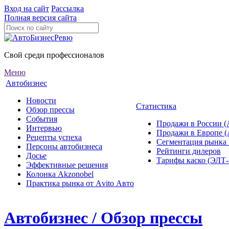
Вход на сайт
Рассылка
Полная версия сайта
Свой среди профессионалов
Меню
Автобизнес
Новости
Статистика
Обзор прессы
События
Продажи в России (
Интервью
Продажи в Европе 
Рецепты успеха
Сегментация рынка
Персоны автобизнеса
Рейтинги дилеров
Досье
Тарифы каско (ЭЛ
Эффективные решения
Колонка Akzonobel
Практика рынка от Аvito Авто
Автобизнес / Обзор прессы