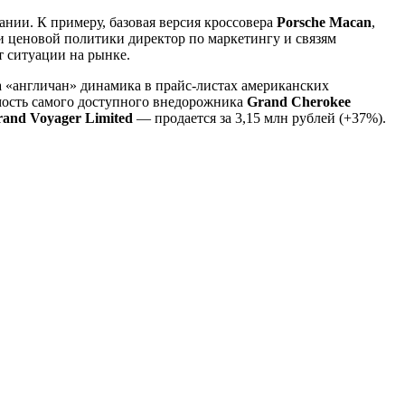
ании. К примеру, базовая версия кроссовера
Porsche Macan
,
нии ценовой политики директор по маркетингу и связям
т ситуации на рынке.
 «англичан» динамика в прайс-листах американских
мость самого доступного внедорожника
Grand Cherokee
and Voyager Limited
— продается за 3,15 млн рублей (+37%).