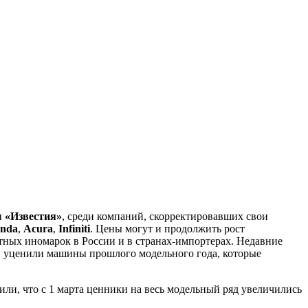
и
«Известия»
, среди компаний, скорректировавших свои
nda
,
Acura
,
Infiniti
. Цены могут и продолжить рост
тных иномарок в России и в странах-импортерах. Недавние
и уценили машины прошлого модельного года, которые
ли, что с 1 марта ценники на весь модельный ряд увеличились