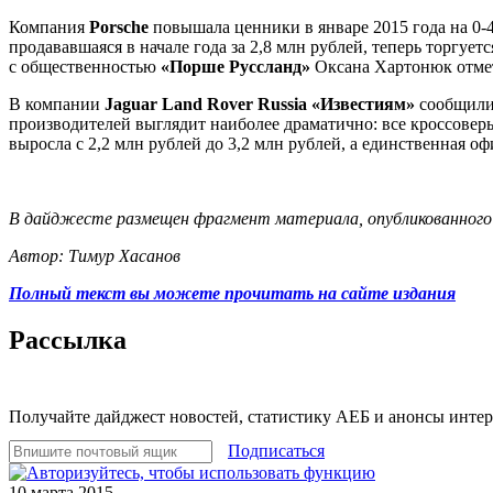
Компания
Porsсhe
повышала ценники в январе 2015 года на 0-4
продававшаяся в начале года за 2,8 млн рублей, теперь торгуе
с общественностью
«Порше Руссланд»
Оксана Хартонюк отмети
В компании
Jaguar Land Rover Russia «Известиям»
сообщили 
производителей выглядит наиболее драматично: все кроссове
выросла с 2,2 млн рублей до 3,2 млн рублей, а единственная 
В дайджесте размещен фрагмент материала, опубликованного н
Автор: Тимур Хасанов
Полный текст вы можете прочитать на сайте издания
Рассылка
Получайте дайджест новостей, статистику АЕБ и анонсы инте
Подписаться
10 марта 2015