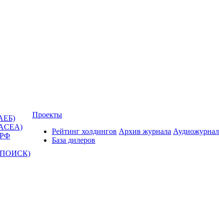
Проекты
АЕБ)
(ACEA)
Рейтинг холдингов
Архив журнала
Аудиожурнал
 РФ
База дилеров
Т-ПОИСК)