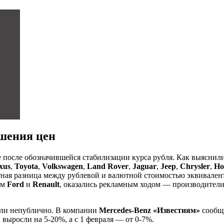
шения цен
после обозначившейся стабилизации курса рубля. Как выяснил
xus
,
Toyota
,
Volkswagen
,
Land Rover
,
Jaguar
,
Jeep
,
Chrysler
,
Ho
тная разница между рублевой и валютной стоимостью эквивален
ем
Ford
и
Renault
, оказались рекламным ходом — производител
ли непублично. В компании
Mercedes-Benz
«Известиям»
сообщи
и выросли на 5-20%, а с 1 февраля — от 0-7%.