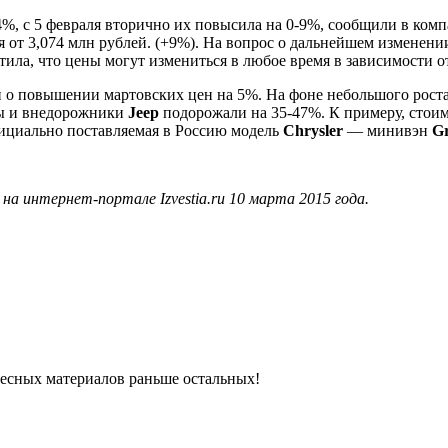
%, с 5 февраля вторично их повысила на 0-9%, сообщили в комп
тся от 3,074 млн рублей. (+9%). На вопрос о дальнейшем измене
ла, что цены могут измениться в любое время в зависимости о
о повышении мартовских цен на 5%. На фоне небольшого роста
ры и внедорожники
Jeep
подорожали на 35-47%. К примеру, стои
официально поставляемая в Россию модель
Chrysler
— минивэн
Gr
а интернет-портале Izvestia.ru 10 марта 2015 года.
ресных материалов раньше остальных!