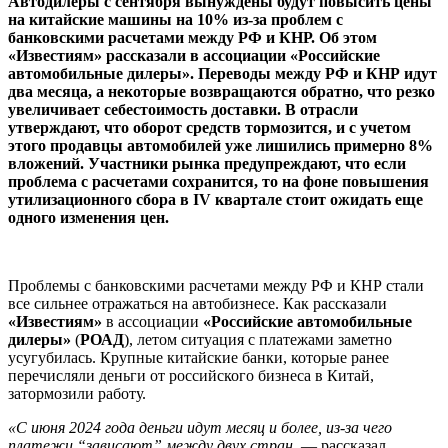
Автодилеры с сентября вынуждены будут повысить цены
на китайские машины на 10% из-за проблем с
банковскими расчетами между РФ и КНР. Об этом
«Известиям» рассказали в ассоциации «Российские
автомобильные дилеры». Переводы между РФ и КНР идут
два месяца, а некоторые возвращаются обратно, что резко
увеличивает себестоимость доставки. В отрасли
утверждают, что оборот средств тормозится, и с учетом
этого продавцы автомобилей уже лишились примерно 8%
вложений. Участники рынка предупреждают, что если
проблема с расчетами сохранится, то на фоне повышения
утилизационного сбора в IV квартале стоит ожидать еще
одного изменения цен.
Проблемы с банковскими расчетами между РФ и КНР стали
все сильнее отражаться на автобизнесе. Как рассказали
«Известиям»
в ассоциации
«Российские автомобильные
дилеры»
(
РОАД
), летом ситуация с платежами заметно
усугубилась. Крупные китайские банки, которые ранее
перечисляли деньги от российского бизнеса в Китай,
затормозили работу.
«С июня 2024 года деньги идут месяц и более, из-за чего
платежи “зависают” между двух стран,
— рассказал