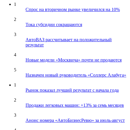
1
Спрос на вторичном рынке увеличился на 10%
2
Тока субсидии сокращаются
3
АвтоВАЗ рассчитывает на положительный
результат
4
Новые модели «Москвича» почти не продаются
5
Назначен новый руководитель «Соллерс Алабуга»
1
Рынок показал лучший результат с начала года
2
Продажи легковых машин: +13% за семь месяцев
3
Анонс номера «АвтоБизнесРевю» за июль-август