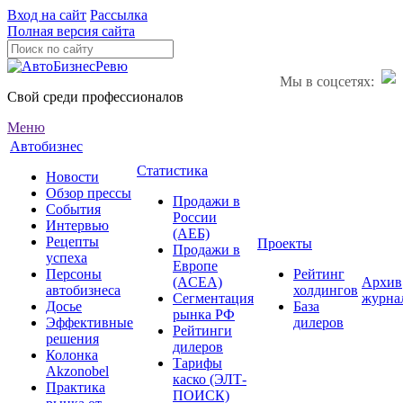
Вход на сайт
Рассылка
Полная версия сайта
Мы в соцсетях:
Свой среди профессионалов
Меню
Автобизнес
Статистика
Новости
Обзор прессы
Продажи в
События
России
Интервью
(АЕБ)
Рецепты
Проекты
Продажи в
успеха
Европе
Персоны
Рейтинг
(ACEA)
Архив
автобизнеса
холдингов
Сегментация
журна
Досье
База
рынка РФ
Эффективные
дилеров
Рейтинги
решения
дилеров
Колонка
Тарифы
Akzonobel
каско (ЭЛТ-
Практика
ПОИСК)