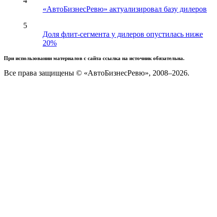
4
«АвтоБизнесРевю» актуализировал базу дилеров
5
Доля флит-сегмента у дилеров опустилась ниже
20%
При использовании материалов с сайта ссылка на источник обязательна.
Все права защищены © «АвтоБизнесРевю», 2008–2026.