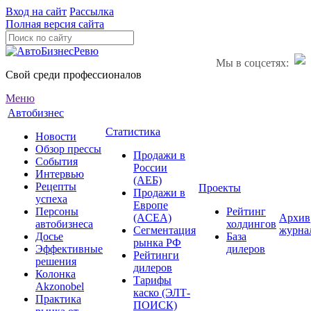
Вход на сайт
Рассылка
Полная версия сайта
Мы в соцсетях:
Свой среди профессионалов
Меню
Автобизнес
Статистика
Новости
Обзор прессы
Продажи в
События
России
Интервью
(АЕБ)
Рецепты
Проекты
Продажи в
успеха
Европе
Персоны
Рейтинг
(ACEA)
Архив
автобизнеса
холдингов
Сегментация
журна
Досье
База
рынка РФ
Эффективные
дилеров
Рейтинги
решения
дилеров
Колонка
Тарифы
Akzonobel
каско (ЭЛТ-
Практика
ПОИСК)