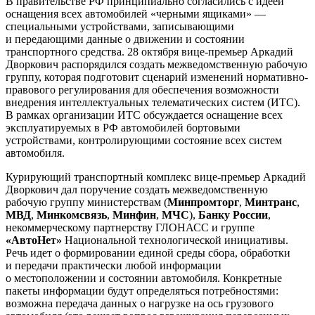
В правительстве РФ принципиально согласились с идеей
оснащения всех автомобилей «черными ящиками» —
специальными устройствами, записывающими
и передающими данные о движении и состоянии
транспортного средства. 28 октября вице-премьер Аркадий
Дворкович распорядился создать межведомственную рабочую
группу, которая подготовит сценарий изменений нормативно-
правового регулирования для обеспечения возможности
внедрения интеллектуальных телематических систем (ИТС).
В рамках организации ИТС обсуждается оснащение всех
эксплуатируемых в РФ автомобилей бортовыми
устройствами, контролирующими состояние всех систем
автомобиля.
Курирующий транспортный комплекс вице-премьер Аркадий
Дворкович дал поручение создать межведомственную
рабочую группу министерствам (
Минпромторг
,
Минтранс
,
МВД
,
Минкомсвязь
,
Минфин
,
МЧС
),
Банку России
,
некоммерческому партнерству ГЛОНАСС и группе
«АвтоНет»
Национальной технологической инициативы.
Речь идет о формировании единой среды сбора, обработки
и передачи практически любой информации
о местоположении и состоянии автомобиля. Конкретные
пакеты информации будут определяться потребностями:
возможна передача данных о нагрузке на ось грузового