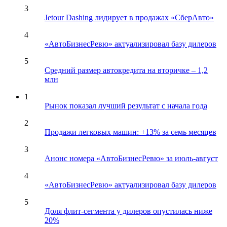
3
Jetour Dashing лидирует в продажах «СберАвто»
4
«АвтоБизнесРевю» актуализировал базу дилеров
5
Средний размер автокредита на вторичке – 1,2
млн
1
Рынок показал лучший результат с начала года
2
Продажи легковых машин: +13% за семь месяцев
3
Анонс номера «АвтоБизнесРевю» за июль-август
4
«АвтоБизнесРевю» актуализировал базу дилеров
5
Доля флит-сегмента у дилеров опустилась ниже
20%