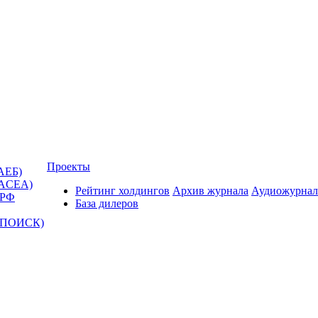
Проекты
АЕБ)
(ACEA)
Рейтинг холдингов
Архив журнала
Аудиожурнал
 РФ
База дилеров
Т-ПОИСК)