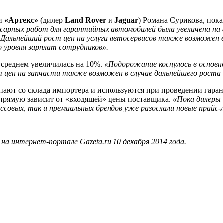
ии
«Артекс»
(дилер
Land Rover
и
Jaguar
) Романа Сурикова, пока
арных работ для гарантийных автомобилей была увеличена на 8
—
Дальнейший рост цен на услуги автосервисов также возможен в 
о уровня зарплат сотрудников».
в среднем увеличилась на 10%.
«Подорожание коснулось в основн
 цен на запчасти также возможен в случае дальнейшего роста 
ают со склада импортера и используются при проведении гаран
рямую зависит от «входящей» цены поставщика.
«Пока дилеры
совых, так и премиальных брендов уже разослали новые прайс-л
а интернет-портале Gazeta.ru 10 декабря 2014 года.