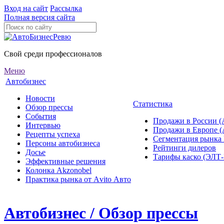
Вход на сайт
Рассылка
Полная версия сайта
Свой среди профессионалов
Меню
Автобизнес
Новости
Статистика
Обзор прессы
События
Продажи в России (
Интервью
Продажи в Европе 
Рецепты успеха
Сегментация рынка
Персоны автобизнеса
Рейтинги дилеров
Досье
Тарифы каско (ЭЛ
Эффективные решения
Колонка Akzonobel
Практика рынка от Аvito Авто
Автобизнес / Обзор прессы