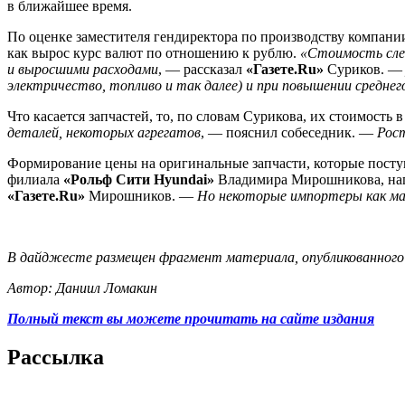
в ближайшее время.
По оценке заместителя гендиректора по производству компан
как вырос курс валют по отношению к рублю.
«Стоимость слес
и выросшими расходами
, — рассказал
«Газете.Ru»
Суриков. 
электричество, топливо и так далее) и при повышении среднег
Что касается запчастей, то, по словам Сурикова, их стоимость 
деталей, некоторых агрегатов
, — пояснил собеседник. —
Рост
Формирование цены на оригинальные запчасти, которые поступ
филиала
«Рольф Сити Hyundai»
Владимира Мирошникова, нап
«Газете.Ru»
Мирошников. —
Но некоторые импортеры как мас
В дайджесте размещен фрагмент материала, опубликованного н
Автор: Даниил Ломакин
Полный текст вы можете прочитать на сайте издания
Рассылка