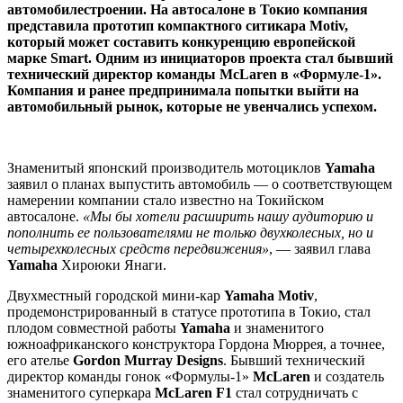
автомобилестроении. На автосалоне в Токио компания
представила прототип компактного ситикара Motiv,
который может составить конкуренцию европейской
марке Smart. Одним из инициаторов проекта стал бывший
технический директор команды McLaren в «Формуле-1».
Компания и ранее предпринимала попытки выйти на
автомобильный рынок, которые не увенчались успехом.
Знаменитый японский производитель мотоциклов
Yamaha
заявил о планах выпустить автомобиль — о соответствующем
намерении компании стало известно на Токийском
автосалоне.
«Мы бы хотели расширить нашу аудиторию и
пополнить ее пользователями не только двухколесных, но и
четырехколесных средств передвижения»
, — заявил глава
Yamaha
Хироюки Янаги.
Двухместный городской мини-кар
Yamaha Motiv
,
продемонстрированный в статусе прототипа в Токио, стал
плодом совместной работы
Yamaha
и знаменитого
южноафриканского конструктора Гордона Мюррея, а точнее,
его ателье
Gordon
Murray Designs
. Бывший технический
директор команды гонок «Формулы-1»
McLaren
и создатель
знаменитого суперкара
McLaren F1
стал сотрудничать с