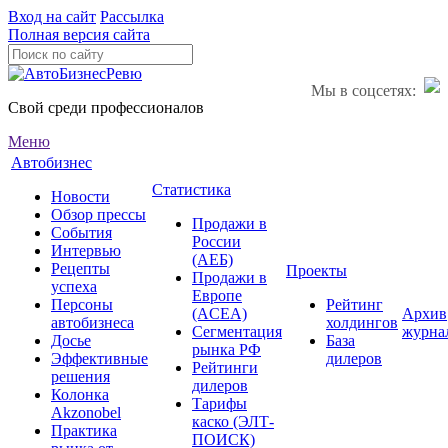
Вход на сайт
Рассылка
Полная версия сайта
Мы в соцсетях:
Свой среди профессионалов
Меню
Автобизнес
Статистика
Новости
Обзор прессы
Продажи в
События
России
Интервью
(АЕБ)
Рецепты
Проекты
Продажи в
успеха
Европе
Персоны
Рейтинг
(ACEA)
Архив
автобизнеса
холдингов
Сегментация
журна
Досье
База
рынка РФ
Эффективные
дилеров
Рейтинги
решения
дилеров
Колонка
Тарифы
Akzonobel
каско (ЭЛТ-
Практика
ПОИСК)