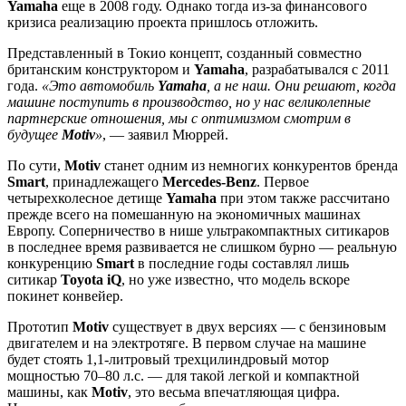
Yamaha
еще в 2008 году. Однако тогда из-за финансового
кризиса реализацию проекта пришлось отложить.
Представленный в Токио концепт, созданный совместно
британским конструктором и
Yamaha
, разрабатывался с 2011
года.
«Это автомобиль
Yamaha
, а не наш. Они решают, когда
машине поступить в производство, но у нас великолепные
партнерские отношения, мы с оптимизмом смотрим в
будущее
Motiv
»
, — заявил Мюррей.
По сути,
Motiv
станет одним из немногих конкурентов бренда
Smart
, принадлежащего
Mercedes-Benz
. Первое
четырехколесное детище
Yamaha
при этом также рассчитано
прежде всего на помешанную на экономичных машинах
Европу. Соперничество в нише ультракомпактных ситикаров
в последнее время развивается не слишком бурно — реальную
конкуренцию
Smart
в последние годы составлял лишь
ситикар
Toyota iQ
, но уже известно, что модель вскоре
покинет конвейер.
Прототип
Motiv
существует в двух версиях — с бензиновым
двигателем и на электротяге. В первом случае на машине
будет стоять 1,1-литровый трехцилиндровый мотор
мощностью 70–80 л.с. — для такой легкой и компактной
машины, как
Motiv
, это весьма впечатляющая цифра.