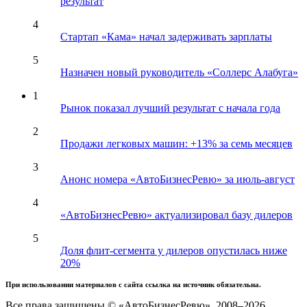
результат
4
Стартап «Кама» начал задерживать зарплаты
5
Назначен новый руководитель «Соллерс Алабуга»
1
Рынок показал лучший результат с начала года
2
Продажи легковых машин: +13% за семь месяцев
3
Анонс номера «АвтоБизнесРевю» за июль-август
4
«АвтоБизнесРевю» актуализировал базу дилеров
5
Доля флит-сегмента у дилеров опустилась ниже
20%
При использовании материалов с сайта ссылка на источник обязательна.
Все права защищены © «АвтоБизнесРевю», 2008–2026.