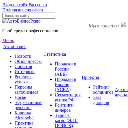
Вход на сайт
Рассылка
Полная версия сайта
Мы в соцсетях:
Свой среди профессионалов
Меню
Автобизнес
Статистика
Новости
Обзор прессы
Продажи в
События
России
Интервью
(АЕБ)
Рецепты
Проекты
Продажи в
успеха
Европе
Персоны
Рейтинг
(ACEA)
Архив
автобизнеса
холдингов
Сегментация
журна
Досье
База
рынка РФ
Эффективные
дилеров
Рейтинги
решения
дилеров
Колонка
Тарифы
Akzonobel
каско (ЭЛТ-
Практика
ПОИСК)