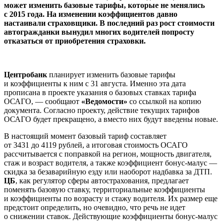
может изменить базовые тарифы, которые не менялись
с 2015 года. На изменении коэффициентов давно
настаивали страховщики. В последний раз рост стоимости
автогражданки вынудил многих водителей попросту
отказаться от приобретения страховки.
Центробанк
планирует изменить базовые тарифы
и коэффициенты к ним с 31 августа. Именно эта дата
прописана в проекте указания о базовых ставках тарифа
ОСАГО, — сообщают
«Ведомости»
со ссылкой на копию
документа. Согласно проекту, действие текущих тарифов
ОСАГО будет прекращено, а вместо них будут введены новые.
В настоящий момент базовый тариф составляет
от 3431 до 4119 рублей, а итоговая стоимость ОСАГО
рассчитывается с поправкой на регион, мощность двигателя,
стаж и возраст водителя, а также коэффициент бонус-малус —
скидка за безаварийную езду или наоборот надбавка за ДТП.
ЦБ
, как регулятор сферы автострахования, предлагает
поменять базовую ставку, территориальные коэффициенты
и коэффициенты по возрасту и стажу водителя. Их размер еще
предстоит определить, но очевидно, что речь не идет
о снижении ставок. Действующие коэффициенты бонус-малус