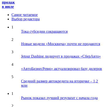
продаж
в июле
Самое читаемое
Выбор редактора
1
Тока субсидии сокращаются
2
Новые модели «Москвича» почти не продаются
3
Jetour Dashing лидирует в продажах «СберАвто»
4
«АвтоБизнесРевю» актуализировал базу дилеров
5
Средний размер автокредита на вторичке – 1,2
млн
1
Рынок показал лучший результат с начала года
2