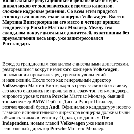
Колоссальные репутационные и финансовые потери,
шквал исков от экологических ведомств клиентов,
сложные кадровые решения. Со всем этим придется
столкнуться новому главе концерна Volkswagen. Вместо
Мартина Винтеркорна на его место в четверг пришел
гендиректор Porsche Маттиас Мюллер. Между тем
скандалом вокруг дизельных двигателей, охватившим без
преувеличения весь мир, уже заинтересовался
Росстандарт.
Вслед за грандиозным скандалом с дизельными двигателями,
разгоревшимся вокруг немецкого концерна
Volkswagen
,
по компании прокатился ряд громких увольнений
и назначений. После того как генеральный директор
Volkswagen
Мартин Винтеркорн в среду заявил об отставке,
его место оказались не прочь занять сразу три топ-менеджера
мирового уровня: глава
Porsche
Маттиас Мюллер, бывший
топ-менеджер
BMW
Герберт Дисс и Руперт Штадлер,
возглавляющий бренд
Audi
. Официально кандидатуру нового
главного исполнительного директора концерна должны были
объявить только в пятницу. Однако, по данным
The
Independent
, новым главой
Volkswagen
уже назначен
генеральный директор
Porsche
Маттиас Мюллер.