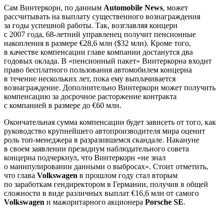
Сам Винтеркорн, по данным
Automobile News
, может
рассчитывать на выплату существенного вознаграждения
за годы успешной работы. Так, возглавляя концерн
с 2007 года, 68-летний управленец получит пенсионные
накопления в размере €28,6 млн ($32 млн). Кроме того,
в качестве компенсации главе компании достанутся два
годовых оклада. В «пенсионный пакет» Винтеркорна входит
право бесплатного пользования автомобилем концерна
в течение нескольких лет, пока ему выплачивается
вознаграждение. Дополнительно Винтеркорн может получить
компенсацию за досрочное расторжение контракта
с компанией в размере до €60 млн.
Окончательная сумма компенсации будет зависеть от того, как
руководство крупнейшего автопроизводителя мира оценит
роль топ-менеджера в разразившемся скандале. Накануне
в своем заявлении президиум наблюдательного совета
концерна подчеркнул, что Винтеркорн «не знал
о манипулировании данными о выбросах». Стоит отметить,
что глава
Volkswagen
в прошлом году стал вторым
по заработкам гендиректором в Германии, получив в общей
сложности в виде различных выплат €16,6 млн от самого
Volkswagen
и мажоритарного акционера
Porsche SE
.