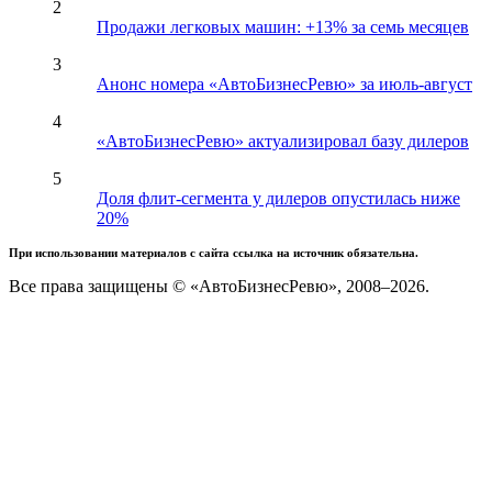
2
Продажи легковых машин: +13% за семь месяцев
3
Анонс номера «АвтоБизнесРевю» за июль-август
4
«АвтоБизнесРевю» актуализировал базу дилеров
5
Доля флит-сегмента у дилеров опустилась ниже
20%
При использовании материалов с сайта ссылка на источник обязательна.
Все права защищены © «АвтоБизнесРевю», 2008–2026.