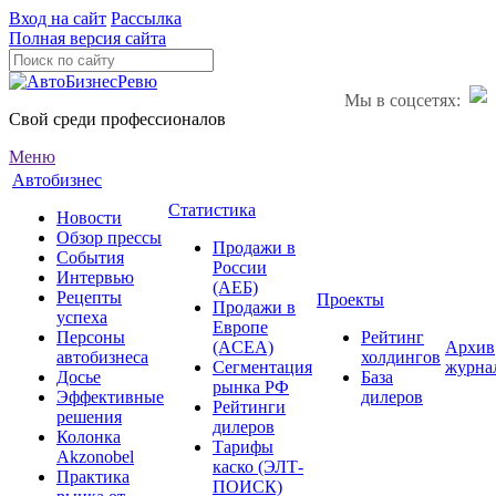
Вход на сайт
Рассылка
Полная версия сайта
Мы в соцсетях:
Свой среди профессионалов
Меню
Автобизнес
Статистика
Новости
Обзор прессы
Продажи в
События
России
Интервью
(АЕБ)
Рецепты
Проекты
Продажи в
успеха
Европе
Персоны
Рейтинг
(ACEA)
Архив
автобизнеса
холдингов
Сегментация
журна
Досье
База
рынка РФ
Эффективные
дилеров
Рейтинги
решения
дилеров
Колонка
Тарифы
Akzonobel
каско (ЭЛТ-
Практика
ПОИСК)