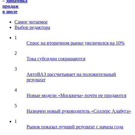
–
динамика
продаж
в июле
Самое читаемое
Выбор редактора
1
Спрос на вторичном рынке увеличился на 10%
2
Тока субсидии сокращаются
3
АвтоВАЗ рассчитывает на положительный
результат
4
Новые модели «Москвича» почти не продаются
5
Назначен новый руководитель «Соллерс Алабуга»
1
Рынок показал лучший результат с начала года