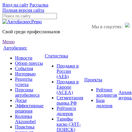
Вход на сайт
Рассылка
Полная версия сайта
Мы в соцсетях:
Свой среди профессионалов
Меню
Автобизнес
Статистика
Новости
Обзор прессы
Продажи в
События
России
Интервью
(АЕБ)
Рецепты
Проекты
Продажи в
успеха
Европе
Персоны
Рейтинг
(ACEA)
Архив
автобизнеса
холдингов
Сегментация
журна
Досье
База
рынка РФ
Эффективные
дилеров
Рейтинги
решения
дилеров
Колонка
Тарифы
Akzonobel
каско (ЭЛТ-
Практика
ПОИСК)