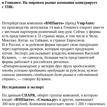
в Гонконге. На мировом рынке компания конкурирует
с ТНК.
Петербургская компания
«ВМПавто»
(бренд
VmpAuto
)
по производству автосмазок 14 мая в Гонконге откроет вместе
с местным партнером розничный шоу-рум. Сейчас у фирмы
есть представители в 33 странах мира, в том числе в Чили,
Мексике, Китае, на Тайване, в странах Евросоюза.
И в России, и за рубежом фирма продает свою продукцию
через партнеров-дилеров, которым продают продукцию
оптом. Экспорт, рассказывает владелец компании Василий
Кузьмин, — не самоцель, большая часть представителей
фирмы работают в российских регионах.
«Импортозамещение и экспорт друг друга продолжают:
чтобы успешно продавать продукцию за рубежом, нужно
сначала завоевать стабильную долю рынка в собственной
стране»,
— говорит Кузьмин.
Исследования и экспорт
По данным
СПАРК
, оборот группы компаний, в которую
входят
«ВМПавто»
,
«Смазка.ру»
и другие, превышает
300 млн рублей. Компания выпускает около 1 200 т смазочных