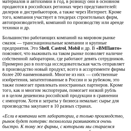
материалов и автохимии в год, в розницу они в основном
продаются в российских регионах через представителей:
дилеров и дистрибьюторов, а также через Интернет. Кроме
того, компания участвует в тендерах строительных фирм,
автопроизводителей, компаний по производству или аренде
техники и др.
Большинство работающих компаний на мировом рынке
смазок — транснациональные компании и крупные
предприятия. Это
Shell
,
Castrol
,
Mobil
и др. В
«ВМПавто»
поясняют, что выживать на таком рынке позволяет наличие
собственной лаборатории, где работают девять сотрудников.
Примерно раз в полгода исследовательская часть отправляет
в производство новый продукт, всего в ассортименте фирмы
более 200 наименований. Многие из них — собственные
изобретения, запатентованные в России и за рубежом, это
также помогает привлекать иностранных партнеров. Кроме
того, как и многим экспортерам, помогает низкий рубль
и в целом дешевизна российской продукции в сравнении
с импортом. Хотя и затраты у бизнеса немалые: сырье для
производства закупают в 10 разных странах.
«Если в компании нет лаборатории, а только производство,
рынок будет потерян: технологии развиваются очень
быстро. К тому же фирмы, с которыми мы стараемся