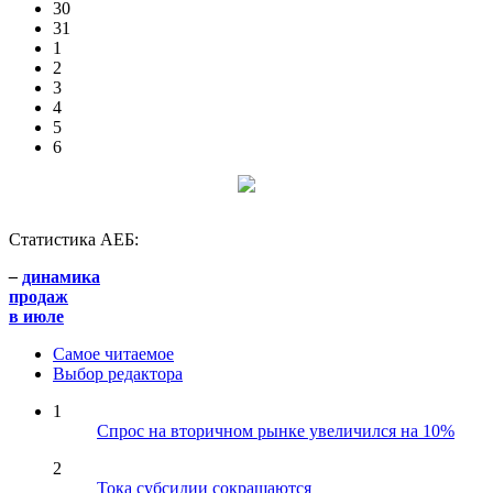
30
31
1
2
3
4
5
6
Статистика АЕБ:
–
динамика
продаж
в июле
Самое читаемое
Выбор редактора
1
Спрос на вторичном рынке увеличился на 10%
2
Тока субсидии сокращаются