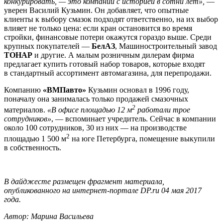
конкурировать, — это компании с историей в сотни лет»,
—
уверен Василий Кузьмин. Он добавляет, что опытные
клиенты к выбору смазок подходят ответственно, на их выбор
влияет не только цена: если кран остановится во время
стройки, финансовые потери окажутся гораздо выше. Среди
крупных покупателей —
БелАЗ
, Машиностроительный завод
ТОНАР
и другие. А малым розничным дилерам фирма
предлагает купить готовый набор товаров, которые входят
в стандартный ассортимент автомагазина, для перепродажи.
Компанию
«ВМПавто»
Кузьмин основал в 1996 году,
поначалу она занималась только продажей смазочных
2
материалов.
«В офисе площадью 12 м
работали трое
сотрудников»
, — вспоминает учредитель. Сейчас в компании
около 100 сотрудников, 30 из них — на производстве
2
площадью 1 500 м
на юге Петербурга, помещение выкупили
в собственность.
В дайджесте размещен фрагмент материала,
опубликованного на интернет-портале DP.ru 04 мая 2017
года.
Автор: Марина Васильева