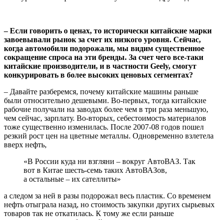
– Если говорить о ценах, то исторически китайские марки
завоевывали рынок за счет их низкого уровня. Сейчас,
когда автомобили подорожали, мы видим существенное
сокращение спроса на эти бренды. За счет чего все-таки
китайские производители, и в частности Geely, смогут
конкурировать в более высоких ценовых сегментах?
– Давайте разберемся, почему китайские машины раньше
были относительно дешевыми. Во-первых, тогда китайские
рабочие получали на заводах более чем в три раза меньшую,
чем сейчас, зарплату. Во-вторых, себестоимость материалов
тоже существенно изменилась. После 2007-08 годов пошел
резкий рост цен на цветные металлы. Одновременно взлетела
вверх нефть,
«В России куда ни взгляни – вокруг АвтоВАЗ. Так
вот в Китае шесть-семь таких АвтоВАЗов,
а остальные – их сателлиты»
а следом за ней в разы подорожал весь пластик. Со временем
нефть отыграла назад, но стоимость закупки других сырьевых
товаров так не откатилась. К тому же если раньше