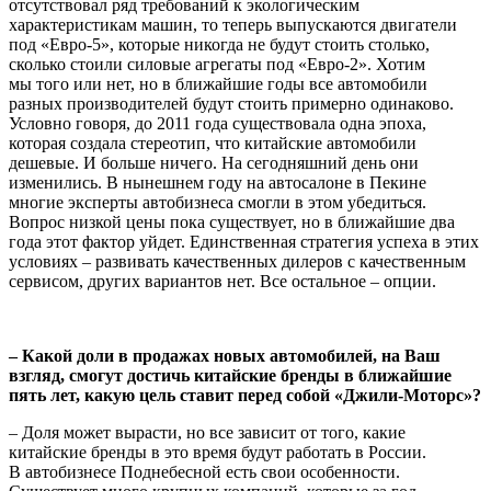
отсутствовал ряд требований к экологическим
характеристикам машин, то теперь выпускаются двигатели
под «Евро-5», которые никогда не будут стоить столько,
сколько стоили силовые агрегаты под «Евро-2». Хотим
мы того или нет, но в ближайшие годы все автомобили
разных производителей будут стоить примерно одинаково.
Условно говоря, до 2011 года существовала одна эпоха,
которая создала стереотип, что китайские автомобили
дешевые. И больше ничего. На сегодняшний день они
изменились. В нынешнем году на автосалоне в Пекине
многие эксперты автобизнеса смогли в этом убедиться.
Вопрос низкой цены пока существует, но в ближайшие два
года этот фактор уйдет. Единственная стратегия успеха в этих
условиях – развивать качественных дилеров с качественным
сервисом, других вариантов нет. Все остальное – опции.
– Какой доли в продажах новых автомобилей, на Ваш
взгляд, смогут достичь китайские бренды в ближайшие
пять лет, какую цель ставит перед собой «Джили-Моторс»?
– Доля может вырасти, но все зависит от того, какие
китайские бренды в это время будут работать в России.
В автобизнесе Поднебесной есть свои особенности.