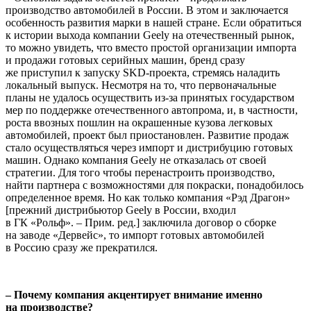
производство автомобилей в России. В этом и заключается
особенность развития марки в нашей стране. Если обратиться
к истории выхода компании Geely на отечественный рынок,
то можно увидеть, что вместо простой организации импорта
и продажи готовых серийных машин, бренд сразу
же приступил к запуску SKD-проекта, стремясь наладить
локальный выпуск. Несмотря на то, что первоначальные
планы не удалось осуществить из-за принятых государством
мер по поддержке отечественного автопрома, и, в частности,
роста ввозных пошлин на окрашенные кузова легковых
автомобилей, проект был приостановлен. Развитие продаж
стало осуществляться через импорт и дистрибуцию готовых
машин. Однако компания Geely не отказалась от своей
стратегии. Для того чтобы перенастроить производство,
найти партнера с возможностями для покраски, понадобилось
определенное время. Но как только компания «Рэд Драгон»
[прежний дистрибьютор Geely в России, входил
в ГК «Рольф». – Прим. ред.] заключила договор о сборке
на заводе «Дервейс», то импорт готовых автомобилей
в Россию сразу же прекратился.
– Почему компания акцентирует внимание именно
на производстве?