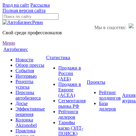
Вход на сайт
Рассылка
Полная версия сайта
Мы в соцсетях:
Свой среди профессионалов
Меню
Автобизнес
Статистика
Новости
Обзор прессы
Продажи в
События
России
Интервью
(АЕБ)
Рецепты
Проекты
Продажи в
успеха
Европе
Персоны
Рейтинг
(ACEA)
Архив
автобизнеса
холдингов
Сегментация
журна
Досье
База
рынка РФ
Эффективные
дилеров
Рейтинги
решения
дилеров
Колонка
Тарифы
Akzonobel
каско (ЭЛТ-
Практика
ПОИСК)