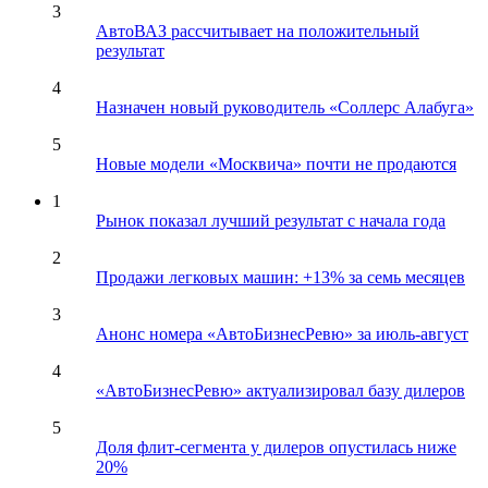
3
АвтоВАЗ рассчитывает на положительный
результат
4
Назначен новый руководитель «Соллерс Алабуга»
5
Новые модели «Москвича» почти не продаются
1
Рынок показал лучший результат с начала года
2
Продажи легковых машин: +13% за семь месяцев
3
Анонс номера «АвтоБизнесРевю» за июль-август
4
«АвтоБизнесРевю» актуализировал базу дилеров
5
Доля флит-сегмента у дилеров опустилась ниже
20%