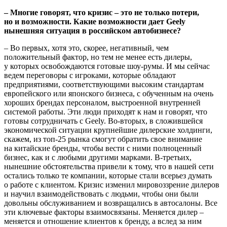
– Многие говорят, что кризис – это не только потери,
но и возможности. Какие возможности дает Geely
нынешняя ситуация в российском автобизнесе?
– Во первых, хотя это, скорее, негативный, чем
положительный фактор, но тем не менее есть дилеры,
у которых освобождаются готовые шоу-румы. И мы сейчас
ведем переговоры с игроками, которые обладают
предприятиями, соответствующими высоким стандартам
европейского или японского бизнеса, с обученным на очень
хороших брендах персоналом, выстроенной внутренней
системой работы. Эти люди приходят к нам и говорят, что
готовы сотрудничать с Geely. Во-вторых, в сложившейся
экономической ситуации крупнейшие дилерские холдинги,
скажем, из топ-25 рынка смогут обратить свое внимание
на китайские бренды, чтобы вести с ними полноценный
бизнес, как и с любыми другими марками. В-третьих,
нынешние обстоятельства привели к тому, что в нашей сети
остались только те компании, которые стали всерьез думать
о работе с клиентом. Кризис изменил мировоззрение дилеров
и научил взаимодействовать с людьми, чтобы они были
довольны обслуживанием и возвращались в автосалоны. Все
эти ключевые факторы взаимосвязаны. Меняется дилер –
меняется и отношение клиентов к бренду, а вслед за ним