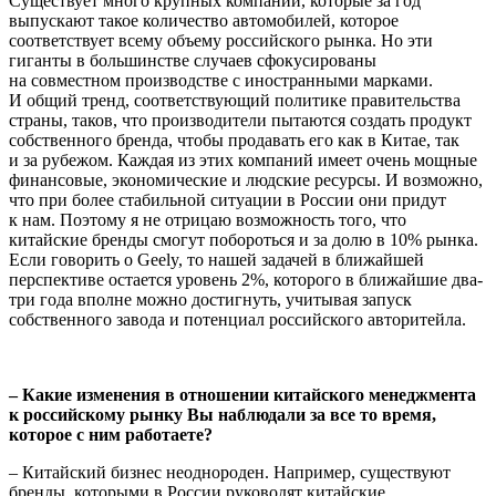
Существует много крупных компаний, которые за год
выпускают такое количество автомобилей, которое
соответствует всему объему российского рынка. Но эти
гиганты в большинстве случаев сфокусированы
на совместном производстве с иностранными марками.
И общий тренд, соответствующий политике правительства
страны, таков, что производители пытаются создать продукт
собственного бренда, чтобы продавать его как в Китае, так
и за рубежом. Каждая из этих компаний имеет очень мощные
финансовые, экономические и людские ресурсы. И возможно,
что при более стабильной ситуации в России они придут
к нам. Поэтому я не отрицаю возможность того, что
китайские бренды смогут побороться и за долю в 10% рынка.
Если говорить о Geely, то нашей задачей в ближайшей
перспективе остается уровень 2%, которого в ближайшие два-
три года вполне можно достигнуть, учитывая запуск
собственного завода и потенциал российского авторитейла.
– Какие изменения в отношении китайского менеджмента
к российскому рынку Вы наблюдали за все то время,
которое с ним работаете?
– Китайский бизнес неоднороден. Например, существуют
бренды, которыми в России руководят китайские