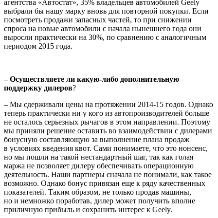
агентства «Автостат», 35% владельцев автомобилей Geely
выбрали бы нашу марку вновь для повторной покупки. Если
посмотреть продажи запасных частей, то при снижении
спроса на новые автомобили с начала нынешнего года они
выросли практически на 30%, по сравнению с аналогичным
периодом 2015 года.
– Осуществляете ли какую-либо дополнительную
поддержку дилеров
?
– Мы сдерживали цены на протяжении 2014-15 годов. Однако
теперь практически ни у кого из автопроизводителей больше
не осталось серьезных рычагов в этом направлении. Поэтому
мы приняли решение оставить во взаимодействии с дилерами
бонусную составляющую за выполнение плана продаж
в условиях введения квот. Сами понимаете, что это нонсенс,
но мы пошли на такой нестандартный шаг, так как голая
маржа не позволяет дилеру обеспечивать операционную
деятельность. Наши партнеры сначала не понимали, как такое
возможно. Однако бонус привязан еще к ряду качественных
показателей. Таким образом, не только продав машины,
но и немножко поработав, дилер может получить вполне
приличную прибыль и сохранить интерес к Geely.