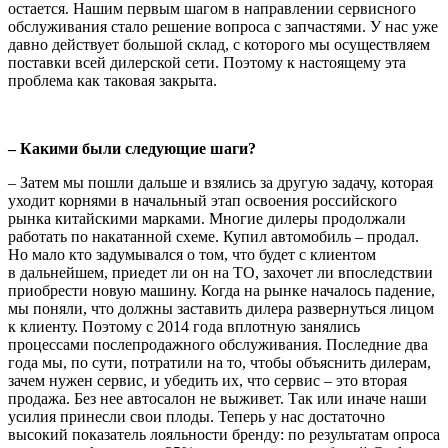
остается. Нашим первым шагом в направлении сервисного
обслуживания стало решение вопроса с запчастями. У нас уже
давно действует большой склад, с которого мы осуществляем
поставки всей дилерской сети. Поэтому к настоящему эта
проблема как таковая закрыта.
– Какими были следующие шаги?
– Затем мы пошли дальше и взялись за другую задачу, которая
уходит корнями в начальный этап освоения российского
рынка китайскими марками. Многие дилеры продолжали
работать по накатанной схеме. Купил автомобиль – продал.
Но мало кто задумывался о том, что будет с клиентом
в дальнейшем, приедет ли он на ТО, захочет ли впоследствии
приобрести новую машину. Когда на рынке началось падение,
мы поняли, что должны заставить дилера развернуться лицом
к клиенту. Поэтому с 2014 года вплотную занялись
процессами послепродажного обслуживания. Последние два
года мы, по сути, потратили на то, чтобы объяснить дилерам,
зачем нужен сервис, и убедить их, что сервис – это вторая
продажа. Без нее автосалон не выживет. Так или иначе наши
усилия принесли свои плоды. Теперь у нас достаточно
высокий показатель лояльности бренду: по результатам опроса