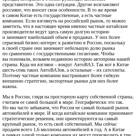
представители. Это одна ситуация. Другие возглавляют
россияне, что вносит свои особенности. В то же время
в самом Китае есть государственные, а есть частные
компании. Если взглянуть на российский рынок, то можно
заметить, что в настоящее время именно частные китайские
производители ведут здесь самую долгую историю
и занимают наибольший объем в продажах. У них более
серьезный бизнес-интерес к развитию в России, поскольку
в своей стране они занимают небольшую долю рынка
по сравнению с государственными гигантами. Чтобы
вы понимали, возьмем недавнюю историю автопрома нашей
страны. Куда ни взгляни – вокруг АвтоВАЗ. Так вот в Китае
шесть-семь таких АвтоВАЗов, а остальные – их сателлиты.
Поэтому частные компании выстраивают более гибкую
внешнюю стратегию, экспортные рынки для них более
важны.
Мы в России, глядя на просторную карту собственной страны,
считаем ее самой большой в мире. Географически это так.
Но мы часто забываем, что Россия не самый большой рынок
автомобилей в мире. И когда китайские компании принимают
стратегические решения, они ориентируются на самый
крупный рынок, то есть свой собственный. Мы сейчас
продаем всего 1,6 миллиона автомобилей в год. А в Китае
в рамках одной только компании их могут производить в три