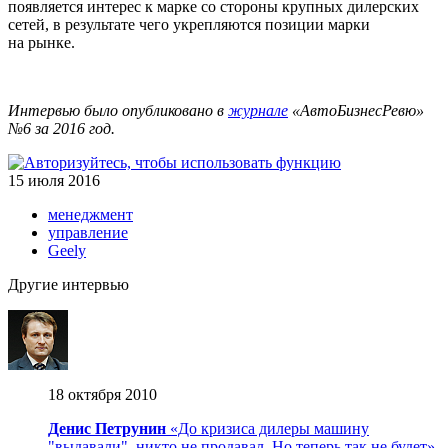
появляется интерес к марке со стороны крупных дилерских
сетей, в результате чего укрепляются позиции марки
на рынке.
Интервью было опубликовано в
журнале
«АвтоБизнесРевю»
№6 за 2016 год.
15 июля 2016
менеджмент
управление
Geely
Другие интервью
18 октября 2010
Денис Петрунин
«До кризиса дилеры машину
"выдавали", никто не продавал. Но теперь так не будет»