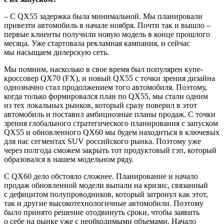
– С QX55 задержка была минимальной. Мы планировали
привезти автомобиль в начале ноября. Почти так и вышло –
первые клиенты получили новую модель в конце прошлого
месяца. Уже стартовала рекламная кампания, и сейчас
мы насыщаем дилерскую сеть.
Мы помним, насколько в свое время был популярен купе-
кроссовер QX70 (FX), и новый QX55 с точки зрения дизайна
однозначно стал продолжением того автомобиля. Поэтому,
когда только формировался план по QX55, мы стали одним
из тех локальных рынков, который сразу поверил в этот
автомобиль и поставил амбициозные планы продаж. С точки
зрения глобального стратегического планирования с запуском
QX55 и обновленного QX60 мы будем находиться в ключевых
для нас сегментах SUV российского рынка. Поэтому уже
через полгода сможем закрыть тот продуктовый гэп, который
образовался в нашем модельном ряду.
С QX60 дело обстояло сложнее. Планирование и начало
продаж обновленной модели выпали на кризис, связанный
с дефицитом полупроводников, который затронул как этот,
так и другие высокотехнологичные автомобили. Поэтому
было принято решение отодвинуть сроки, чтобы заявить
о себе на рынке уже с необходимыми объемами. Начало