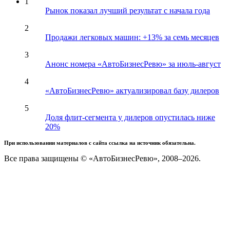
1
Рынок показал лучший результат с начала года
2
Продажи легковых машин: +13% за семь месяцев
3
Анонс номера «АвтоБизнесРевю» за июль-август
4
«АвтоБизнесРевю» актуализировал базу дилеров
5
Доля флит-сегмента у дилеров опустилась ниже
20%
При использовании материалов с сайта ссылка на источник обязательна.
Все права защищены © «АвтоБизнесРевю», 2008–2026.