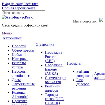
Вход на сайт
Рассылка
Полная версия сайта
Мы в соцсетях:
Свой среди профессионалов
Меню
Автобизнес
Статистика
Новости
Обзор прессы
Продажи в
События
России
Интервью
(АЕБ)
Рецепты
Проекты
Продажи в
успеха
Европе
Персоны
Рейтинг
(ACEA)
Архив
автобизнеса
холдингов
Сегментация
журна
Досье
База
рынка РФ
Эффективные
дилеров
Рейтинги
решения
дилеров
Колонка
Тарифы
Akzonobel
каско (ЭЛТ-
Практика
ПОИСК)