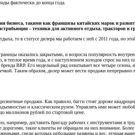
лады фактически до конца года.
ия бизнеса, такими как франшизы китайских марок и разви­т
стрибьюции – техники для активного отдыха, тракторов и гр
отдыха, то в ста­тусе дилера мы работаем с ней с 2011 года, но
раницы оказа­лись закрытыми, и возросла популяр­ность внутрен
о, в теплое время года, и с наступлением холодов спрос на них п
бренда BRP. Его модельный ряд охватывает все четы­ре сезона, и
печкой. Таким образом, дилер может вести продажи непрерывно в
розничные про­дажи. Как правило, багги стоят дороже квадроцик
подъемностью и классиче­ским рулем. Управлять ими может любой
 до миллионов рублей по стартовой цене.
но, например, доставить бригаду рабочих с инструмен­тами в тр
 дорогими, такие клиен­ты не обращали на них внимание. Более 
орожниками, среди которых небольшие размеры и вес, лучшая ман