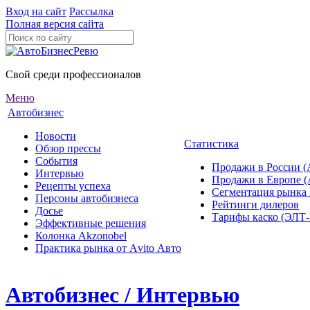
Вход на сайт
Рассылка
Полная версия сайта
Свой среди профессионалов
Меню
Автобизнес
Новости
Статистика
Обзор прессы
События
Продажи в России (
Интервью
Продажи в Европе 
Рецепты успеха
Сегментация рынка
Персоны автобизнеса
Рейтинги дилеров
Досье
Тарифы каско (ЭЛ
Эффективные решения
Колонка Akzonobel
Практика рынка от Аvito Авто
Автобизнес / Интервью