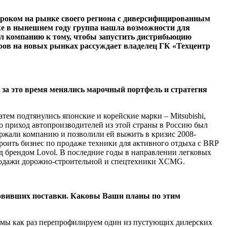
игроком на рынке своего региона с диверсифицированным
же в нынешнем году группа нашла возможности для
л компанию к тому, чтобы запустить дистрибьюцию
ров на новых рынках рассуждает владелец ГК «Техцентр
к за это время менялись марочный портфель и стратегия
ем подтянулись японские и корейские марки – Mitsubishi,
то приход автопроизводителей из этой страны в Россию был
ержали компанию и позволили ей выжить в кри­зис 2008-
строить бизнес по продаже техники для активного отдыха с BRP
од брендом Lovol. В последние годы в направлении легко­вых
 продажи дорожно-строительной и спецтехники XCMG.
­новивших поставки. Каковы Ваши планы по этим
ас мы как раз перепрофилируем один из пустующих дилерских