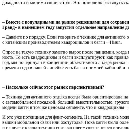
доходности и мини­мизации затрат. Это позволило растянуть ск
– Вместе с популярными на рынке реше­ниями для сохранен
Гранд» в нынешнем году запустил отдельное направление ди
– Давайте по порядку. Если говорить о технике для активного 
с китайским производителем квадроци­клов и багги – Hisun.
Спрос на такую технику заметно вырос после пандемии, когда г
ность. То есть квадроциклы и багги экс­плуатируют, как правил
год, мы почерпнули в концепции объек­тивного лидера рынка – 
времени года в нашей линейке есть багги с зимней кабиной и 
– Насколько сейчас этот рынок перспек­тивный?
– Техника для активного отдыха всегда была ориентирована на 
с автомобиль­ной посадкой, большей вместительно­стью, грузо
модели багги в том же ценовом сегменте, что и квадроциклы –
И это уже потенциал для флит-сегмента. На такой технике мож
вышки мобильной связи или охотугодья. Пока багги были более
и на деле у квадро­техники есть ряд преимуществ перед вне­д