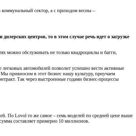
 коммунальный сектор, а с прихо­дом весны –
дилерских центров, то в этом случае речь идет о загрузке
стях можно обслуживать не только квадроциклы и багги,
ке легковых автомобилей позволит успешно вести активные
 Мы привносим в этот бизнес нашу куль­туру, приучаем
нтракт. Так через выстроенные годами бизнес-про­цессы
лей. По Lovol то же самое – семь моделей по средней цене выше
 сумма составляет примерно 10 миллионов.