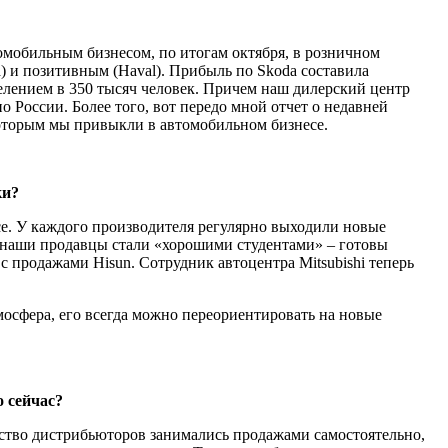
омобильным бизнесом, по итогам октября, в розничном
) и позитивным (Haval). Прибыль по Skoda составила
селением в 350 тысяч человек. Причем наш дилерский центр
о России. Более того, вот передо мной отчет о недавней
которым мы привыкли в автомобильном бизнесе.
ки?
се. У каждого производителя регулярно выходили новые
, наши продавцы стали «хорошими студентами» – готовы
 продажами Hisun. Сотрудник автоцентра Mitsubishi теперь
мосфера, его всегда можно пере­ориентировать на новые
о сейчас?
нство дистрибьюторов зани­мались продажами самостоятельно,