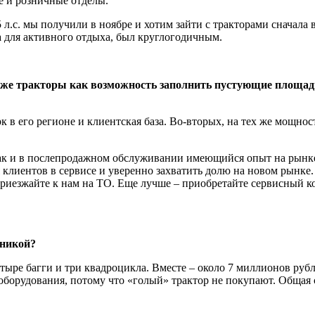
е и розничные отделы.
с. мы получили в ноябре и хотим зайти с тракторами сна­чала в
а для активного отдыха, был круглогодич­ным.
аже тракторы как воз­можность заполнить пустующие площади 
 в его регионе и клиентская база. Во-вторых, на тех же мощно
 так и в послепро­дажном обслуживании имеющийся опыт на рын
клиентов в сервисе и уве­ренно захватить долю на новом рынке.
приезжайте к нам на ТО. Еще лучше – приобретайте сервисный ко
хникой?
тыре багги и три квадроцикла. Вместе – около 7 мил­лионов руб
о оборудования, потому что «голый» трактор не покупают. Общая