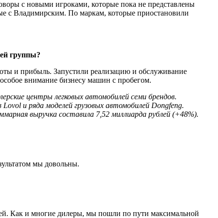
говоры с новыми игроками, которые пока не представлены
мые с Владимирским. По маркам, которые приостановили
шей группы?
роты и прибыль. Запустили реа­лизацию и обслуживание
 особое внимание бизнесу машин с пробегом.
лерские центры легковых автомобилей семи брендов.
Lovol и ряда моделей грузовых автомобилей Dongfeng.
уммарная выручка составила 7,52 миллиарда рублей (+48%).
зультатом мы довольны.
илей. Как и многие дилеры, мы пошли по пути максимальной