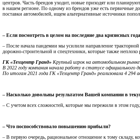
центров. Часть брендов уходит, новые приходят или планирую
в нашем регионе. По одному из брендов уже есть первичные д
поставки автомобилей, ищем альтернативные источники попол­
– Если посмотреть в целом на последние два кризисных год
– После начала пандемии мы усилили направление тракторной и
дорожно-строительной и спецтехники, которые также неплохо 
ГК «Техцентр Гранд»
Крупный игрок на автомобильном рынке 
В 2022 году компания начала работу в статусе официального 
По итогам 2021 года ГК «Техцентр Гранд» реализовала 4 294 ав
– Насколько довольны результатом Вашей компании в теку
– С учетом всех сложностей, которые мы пережили в этом году
– Что поспособствовало повышению при­были?
– В первую очередь, рациональное отно­шение к тому складу, к