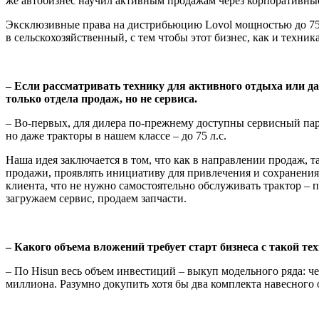
же автобизнес научил активным продажам через корпо­ративны
Эксклюзивные права на дистрибьюцию Lovol мощностью до 75 л.
в сельскохозяйственный, с тем чтобы этот бизнес, как и техник
– Если рассматривать технику для актив­ного отдыха или д
только отдела продаж, но не сервиса.
– Во-первых, для дилера по-прежнему доступны сервисный парк
но даже тракторы в нашем классе – до 75 л.с.
Наша идея заключается в том, что как в направлении продаж,
продажи, про­являть инициативу для привлечения и сохранения 
клиента, что не нужно самостоятельно обслуживать трактор – 
загружаем сервис, продаем запча­сти.
– Какого объема вложений требует старт бизнеса с такой те
– По Hisun весь объем инвестиций – выкуп модельного ряда: че
мил­лиона. Разумно докупить хотя бы два ком­плекта навесног