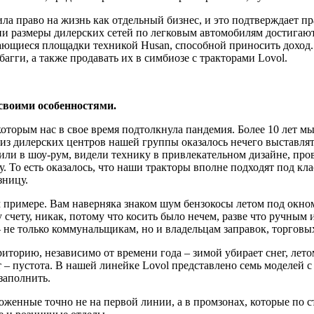
а право на жизнь как отдельный бизнес, и это под­тверждает п
ии размеры дилерских сетей по легковым автомобилям достига­ю
щиеся площадки техникой Husan, спо­собной приносить доход. По
гги, а также продавать их в симбиозе с тракторами Lovol.
своими особенностя­ми.
которым нас в свое время подтолкнула пандемия. Более 10 лет мы
з дилерских цен­тров нашей группы оказалось нечего выставлять
ли в шоу-рум, видели тех­нику в привлекательном дизайне, пров
у. То есть оказалось, что наши трак­торы вполне подходят под 
зницу.
примере. Вам наверняка знаком шум бензокосы летом под окном. 
 счету, никак, потому что косить было нечем, разве что ручным 
 не только коммунальщи­кам, но и владельцам заправок, торго­вы
риторию, неза­висимо от времени года – зимой убира­ет снег, ле
т – пустота. В нашей линейке Lovol представлено семь моделей 
заполнить.
оженные точно не на первой линии, а в промзонах, которые по 