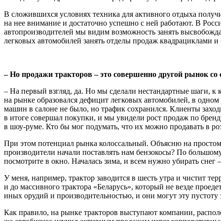
В сложившихся условиях техника для активного отдыха получил
на нее внимание и достаточно успешно с ней работают. В Росс
автопроизводителей мы видим возможность занять высвобожда­ю
легковых автомобилей занять отделы продаж квадрациклами и ба
– Но продажи тракторов – это совершен­но другой рынок со 
– На первый взгляд, да. Но мы сделали нестандартные шаги, к 
на рынке образовался дефицит легковых автомобилей, в одном и
машин в салоне не было, но трафик сохранился. Клиенты заходи
в итоге совершал покупки, и мы увидели рост продаж по бренд
в шоу-руме. Кто бы мог подумать, что их можно продавать в ро
При этом потенциал рынка колоссаль­ный. Объясню на простом 
про­изводители начали поставлять нам бен­зокосы? По большому
посмотрите в окно. Началась зима, и всем нужно убирать снег –
У меня, например, трактор заводится в шесть утра и чистит тер
и до массивного трактора «Беларусь», который не везде проеде
иных орудий и производительностью, и они могут эту пустоту 
Как правило, на рынке тракторов высту­пают компании, распол