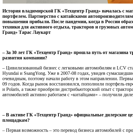
История владимирской ГК «Техцентр Гранд» началась с маг
портфелем. Партнерство с китайскими автопроизводителями
повышения прибыли. После пандемии, когда в России обра
техники для активного отдыха, тракторов и грузовых авто
Гранд» Тарас Лаукарт
– За 30 лет ГК «Техцентр Гранд» про­шла путь от магазин
раз­вития компании?
– Цивилизованный бизнес с легковыми автомобилям и LCV старт
Hyundai и SsangYong. Уже в 2007-08 годах, уви­дев сумасшедши
очевидным, поэто­му начали работу в этом направлении. Первы
09 годов. Когда рынок восста­новился, пополнили портфель евр
и Polaris, а также приобрели дис­трибьюторский опыт с тракто
автомобилей активно работаем с «китайцами» – получили диле
– В активе ГК «Техцентр Гранд» офици­альные дилерские 
площадкам?
– Первая возможность – это перевод бизнеса автомобилей с п