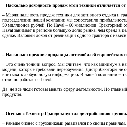
– Насколько доходность продаж этой тех­ники отличается о
– Маржинальность продаж техники для активного отдыха и тра
подразделении нашей компании мы сопоставили при­быльность 
50 миллионов рублей. По Haval – 60 миллионов. Тракторный от
Haval занимает в регионе большую долю рынка, чем бренд в цел
сделке. Валовый доход от реализации одного трактора с наве
– Насколько прежние продавцы автомо­билей европейских и
– Это очень тонкий вопрос. Мы считаем, что как минимум в н
модели, кото­рые требовали переобучения. Дистрибьюторы не 
впитывать любую новую информацию. В нашей компании есть уд
отлично работает с Lovol.
Да, не все люди готовы менять сферу дея­тельности. Но главны
продукты.
– Осенью «Техцентр Гранд» запустил дис­трибьюцию грузов
– Раньше бизнес с грузовиками разви­вался по своим правилам