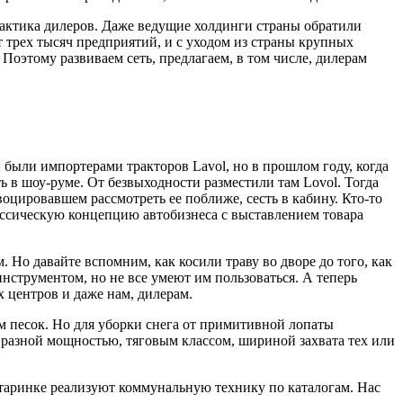
рактика дилеров. Даже веду­щие холдинги страны обратили
т трех тысяч предприятий, и с уходом из страны крупных
этому разви­ваем сеть, предлагаем, в том числе, диле­рам
 были импортерами трак­торов Lavol, но в прошлом году, когда
 в шоу-руме. От безвыходно­сти разместили там Lovol. Тогда
о­цировавшем рассмотреть ее поближе, сесть в кабину. Кто-то
классическую концепцию автобизнеса с выставлением товара
Но давайте вспомним, как косили траву во дворе до того, как
инструментом, но не все умеют им пользоваться. А теперь
х центров и даже нам, дилерам.
том песок. Но для уборки снега от примитивной лопаты
с раз­ной мощностью, тяговым классом, шириной захвата тех или
старинке реализуют коммунальную технику по каталогам. Нас