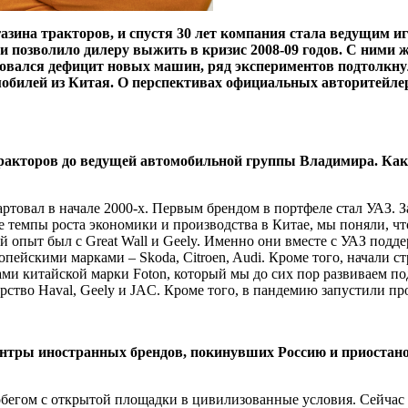
азина тракторов, и спустя 30 лет компания стала ведущим 
 позволило дилеру выжить в кризис 2008-09 годов. С ними 
зовался дефицит новых машин, ряд экспериментов подтолкну
мобилей из Китая. О перспективах официальных авторитейле
а тракторов до ведущей автомобильной группы Владимира. Ка
овал в начале 2000-х. Первым брендом в портфеле стал УАЗ. Зат
е темпы роста экономи­ки и производства в Китае, мы поняли, ч
й опыт был с Great Wall и Geely. Именно они вместе с УАЗ подд
опей­скими марками – Skoda, Citroen, Audi. Кроме того, начали 
рами китайской марки Foton, который мы до сих пор развиваем п
рство Haval, Geely и JAC. Кроме того, в панде­мию запустили
центры иностранных брендов, покинувших Россию и приоста
робегом с откры­той площадки в цивилизованные усло­вия. Сейч