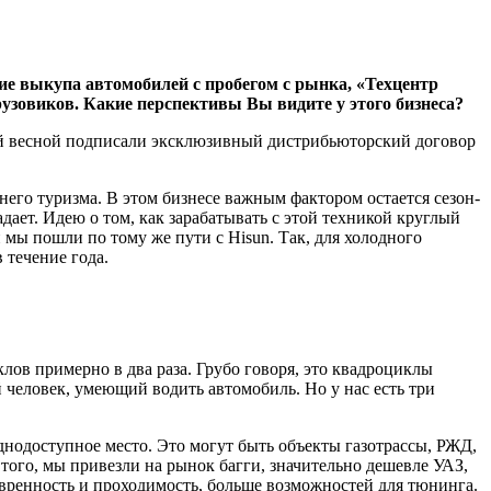
ие выкупа автомобилей с пробегом с рынка, «Техцентр
узовиков. Какие перспективы Вы видите у этого бизнеса?
 этой весной подписали эксклю­зивный дистрибьюторский договор
него туризма. В этом биз­несе важным фактором остается сезон­
адает. Идею о том, как зарабатывать с этой техникой круглый
 мы пошли по тому же пути с Hisun. Так, для холодного
 течение года.
лов примерно в два раза. Грубо говоря, это квадроциклы
 человек, умеющий водить автомобиль. Но у нас есть три
уднодоступное место. Это могут быть объекты газотрассы, РЖД,
того, мы привезли на рынок багги, значи­тельно дешевле УАЗ,
евренность и проходимость, больше возможностей для тюнинга.