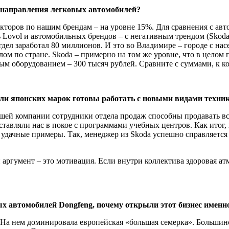
т направления легко­вых автомобилей?
кторов по нашим брендам – на уровне 15%. Для сравнения с авт
Lovol и автомобильных брен­дов – с негативным трендом (Skoda
дел заработал 80 миллионов. И это во Владимире – городе с на
ом по стране. Skoda – примерно на том же уровне, что в целом п
сным оборудованием – 300 тысяч рублей. Сравните с суммами, к 
ли японских марок готовы работать с новыми видами техни­
ашей компании сотрудники отдела продаж способны про­давать в
оставляли нас в покое с программами учебных центров. Как итог
ачные примеры. Так, менеджер из Skoda успешно справляется с
й аргумент – это мотивация. Если внутри коллектива здо­ровая ат
ых автомобилей Dongfeng, почему открыли этот бизнес именн
. На нем доми­нировала европейская «большая семер­ка». Больши