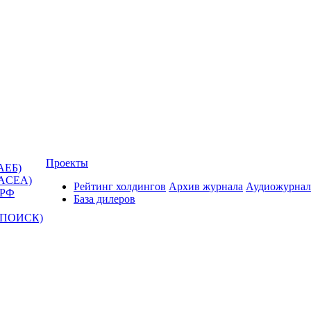
Проекты
АЕБ)
(ACEA)
Рейтинг холдингов
Архив журнала
Аудиожурнал
 РФ
База дилеров
Т-ПОИСК)