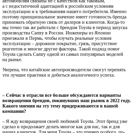
автомобилям связаны не с качеством как таковым,
а с недостаточной адаптацией к российским условиям
эксплуатации и к требованиям нашего потребителя. Именно
поэтому принципиальное значение имеет готовность бренда
принимать обратную связь от дилеров и клиентов. Когда-то
мы точно так же работали с брендом Toyota в период запуска
производства Camry в России. Инженеры из Японии
приезжали в Пермь, чтобы изучать реальные условия
эксплуатации – дорожное покрытие, грязь, присутствие
реагентов и многие другие факторы. Такой подход помог
Toyota сделать Camry одной из самых популярных моделей
на рынке.
Уверена, что китайские автопроизводители смогут перенять
эти лучшие практики и добиться аналогичного успеха.
– Сейчас в отрасли все больше обсуждаются варианты
возвращения брендов, покинувших наш рынок в 2022 году.
Какого мнения на эту тему придерживаются в вашей
компании?
– Я жду возвращения своей любимой Toyota. Этот бренд уже
сделал и продолжает делать многое как для нас, так и для
наших клиентов. Для меня Toyota – это пример особого, по-