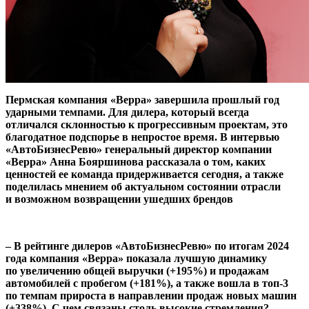
Пермская компания «Верра» завершила прошлый год
ударными темпами. Для дилера, который всегда
отличался склонностью к прогрессивным проектам, это
благодатное подспорье в непростое время. В интервью
«АвтоБизнесРевю» генеральный директор компании
«Верра» Анна Бояршинова рассказала о том, каких
ценностей ее команда придерживается сегодня, а также
поделилась мнением об актуальном состоянии отрасли
и возможном возвращении ушедших брендов
– В рейтинге дилеров «АвтоБизнесРевю» по итогам 2024
года компания «Верра» показала лучшую динамику
по увеличению общей выручки (+195%) и продажам
автомобилей с пробегом (+181%), а также вошла в топ-3
по темпам прироста в направлении продаж новых машин
(+338%). С чем связаны столь высокие стремления?