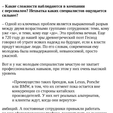
– Какие сложности наблюдаются в компании
с персоналом? Нехватка каких специалистов ощущается
сильнее?
– Одной из ключевых проблем является выраженный разрыв
между двумя возрастными группами сотрудников: теми, кому
уже «за», и теми, кому еще «до». Эта проблема вечная. Еще
в 720 году до нашей эры древнегреческий поэт Гесиод
говорил об утрате всяких надежд на будущее, если к власти
придут молодые люди. По его словам, современная ему
молодежь была невыдержанной, невыносимой, просто
ужасной.
Вот и у нас молодым специалистам зачастую не хватает
профессиональных навыков, при этом у них очень высокий
уровень
«Преимущество таких брендов, как Lexus, Porsche
или BMW, в том, что их сегмент пока остается вне
конкуренции со стороны китайских
производителей. У них нет реальных альтернатив,
и клиенты ждут, когда они вернутся»
амбиций. А постоянные сотрудники привыкли работать