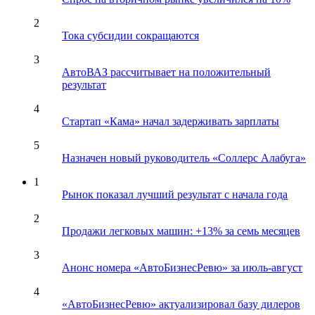
2
Тока субсидии сокращаются
3
АвтоВАЗ рассчитывает на положительный
результат
4
Стартап «Кама» начал задерживать зарплаты
5
Назначен новый руководитель «Соллерс Алабуга»
1
Рынок показал лучший результат с начала года
2
Продажи легковых машин: +13% за семь месяцев
3
Анонс номера «АвтоБизнесРевю» за июль-август
4
«АвтоБизнесРевю» актуализировал базу дилеров