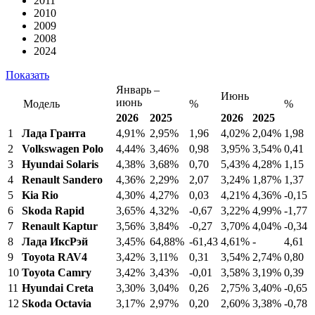
2011
2010
2009
2008
2024
Показать
Январь –
Июнь
июнь
Модель
%
%
2026
2025
2026
2025
1
Лада Гранта
4,91%
2,95%
1,96
4,02%
2,04%
1,98
2
Volkswagen Polo
4,44%
3,46%
0,98
3,95%
3,54%
0,41
3
Hyundai Solaris
4,38%
3,68%
0,70
5,43%
4,28%
1,15
4
Renault Sandero
4,36%
2,29%
2,07
3,24%
1,87%
1,37
5
Kia Rio
4,30%
4,27%
0,03
4,21%
4,36%
-0,15
6
Skoda Rapid
3,65%
4,32%
-0,67
3,22%
4,99%
-1,77
7
Renault Kaptur
3,56%
3,84%
-0,27
3,70%
4,04%
-0,34
8
Лада ИксРэй
3,45%
64,88%
-61,43
4,61%
-
4,61
9
Toyota RAV4
3,42%
3,11%
0,31
3,54%
2,74%
0,80
10
Toyota Camry
3,42%
3,43%
-0,01
3,58%
3,19%
0,39
11
Hyundai Creta
3,30%
3,04%
0,26
2,75%
3,40%
-0,65
12
Skoda Octavia
3,17%
2,97%
0,20
2,60%
3,38%
-0,78