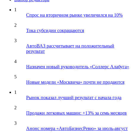
1
Спрос на вторичном рынке увеличился на 10%
2
Тока субсидии сокращаются
3
АвтоВАЗ рассчитывает на положительный
результат
4
Назначен новый руководитель «Соллерс Алабуга»
5
Новые модели «Москвича» почти не продаются
1
Рынок показал лучший результат с начала года
2
Продажи легковых машин: +13% за семь месяцев
3
Анонс номера «АвтоБизнесРевю» за июль-август