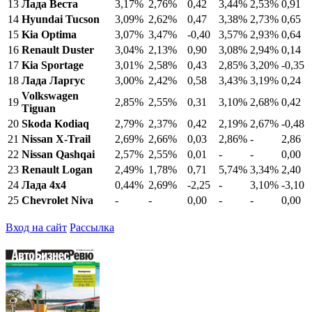
13
Лада Веста
3,17%
2,76%
0,42
3,44%
2,53%
0,91
14
Hyundai Tucson
3,09%
2,62%
0,47
3,38%
2,73%
0,65
15
Kia Optima
3,07%
3,47%
-0,40
3,57%
2,93%
0,64
16
Renault Duster
3,04%
2,13%
0,90
3,08%
2,94%
0,14
17
Kia Sportage
3,01%
2,58%
0,43
2,85%
3,20%
-0,35
18
Лада Ларгус
3,00%
2,42%
0,58
3,43%
3,19%
0,24
Volkswagen
19
2,85%
2,55%
0,31
3,10%
2,68%
0,42
Tiguan
20
Skoda Kodiaq
2,79%
2,37%
0,42
2,19%
2,67%
-0,48
21
Nissan X-Trail
2,69%
2,66%
0,03
2,86%
-
2,86
22
Nissan Qashqai
2,57%
2,55%
0,01
-
-
0,00
23
Renault Logan
2,49%
1,78%
0,71
5,74%
3,34%
2,40
24
Лада 4x4
0,44%
2,69%
-2,25
-
3,10%
-3,10
25
Chevrolet Niva
-
-
0,00
-
-
0,00
Вход на сайт
Рассылка