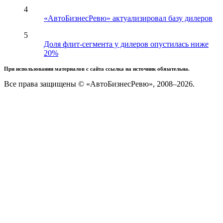
4
«АвтоБизнесРевю» актуализировал базу дилеров
5
Доля флит-сегмента у дилеров опустилась ниже
20%
При использовании материалов с сайта ссылка на источник обязательна.
Все права защищены © «АвтоБизнесРевю», 2008–2026.