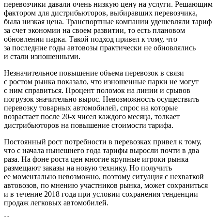
перевозчики давали очень низкую цену на услуги. Решающим
фактором для дистрибьюторов, выбиравших перевозчика,
была низкая цена. Транспортные компании удешевляли тариф
за счет экономии на своем развитии, то есть плановом
обновлении парка. Такой подход привел к тому, что
за последние годы автовозы практически не обновлялись
и стали изношенными.
Незначительное повышение объема перевозок в связи
с ростом рынка показало, что изношенные парки не могут
с ним справиться. Процент поломок на линии и срывов
погрузок значительно вырос. Невозможность осуществить
перевозку товарных автомобилей, спрос на которые
возрастает после 20-х чисел каждого месяца, толкает
дистрибьюторов на повышение стоимости тарифа.
Постоянный рост потребности в перевозках привел к тому,
что с начала нынешнего года тарифы выросли почти в два
раза. На фоне роста цен многие крупные игроки рынка
размещают заказы на новую технику. Но получить
ее моментально невозможно, поэтому ситуация с нехваткой
автовозов, по мнению участников рынка, может сохраниться
и в течение 2018 года при условии сохранения тенденции
продаж легковых автомобилей.