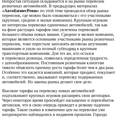
Непростая ситуация складывается и на рынке перевозок
розничных автомобилей. В предыдущих материалах
«АвтоБизнесРевю»
по этой теме проводился обзор рынка
перевозок, где можно было ознакомиться с его участниками
(крупные, средние и малые компании). Крупным игрокам
не интересны перевозки единичных автомобилей, так как
на фоне растущих тарифов они увлечены перевозкой
большого объема новых машин. Средние и мелкие компании,
которые являются основными участниками рынка розничных
перевозок, тоже перестали заполнять автовозы штучными
машинами и ушли на полный субподряд к крупным
транспортным компаниям. Для тех же, кто остался
в перевозках розницы, появилась определенная трудность
с ценообразованием. Постоянным розничным клиентам
тяжело объяснить причину роста тарифа более чем в два раза.
Особенно это касается компаний, которые продают, покупают
и, соответственно, заказывают перевозку подержанных
автомобилей. Но законы рынка делают свое дело.
Высокие тарифы на перевозку новых автомобилей
подталкивают крупных игроков расширять свои автопарки.
Через некоторое время произойдет насыщение и переизбыток
автовозов, что в свою очередь приведет к резкому падению
тарифа. Такие скачки в изменении цен на перевозки уже
неоднократно наблюдались в недавнем прошлом. Гораздо