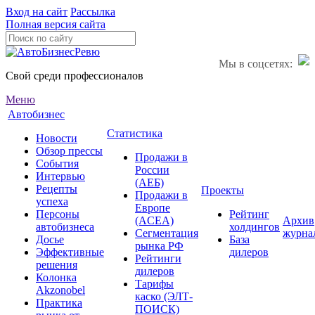
Вход на сайт
Рассылка
Полная версия сайта
Мы в соцсетях:
Свой среди профессионалов
Меню
Автобизнес
Статистика
Новости
Обзор прессы
Продажи в
События
России
Интервью
(АЕБ)
Рецепты
Проекты
Продажи в
успеха
Европе
Персоны
Рейтинг
(ACEA)
Архив
автобизнеса
холдингов
Сегментация
журна
Досье
База
рынка РФ
Эффективные
дилеров
Рейтинги
решения
дилеров
Колонка
Тарифы
Akzonobel
каско (ЭЛТ-
Практика
ПОИСК)