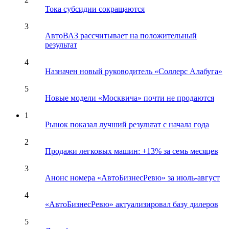
Тока субсидии сокращаются
3
АвтоВАЗ рассчитывает на положительный
результат
4
Назначен новый руководитель «Соллерс Алабуга»
5
Новые модели «Москвича» почти не продаются
1
Рынок показал лучший результат с начала года
2
Продажи легковых машин: +13% за семь месяцев
3
Анонс номера «АвтоБизнесРевю» за июль-август
4
«АвтоБизнесРевю» актуализировал базу дилеров
5