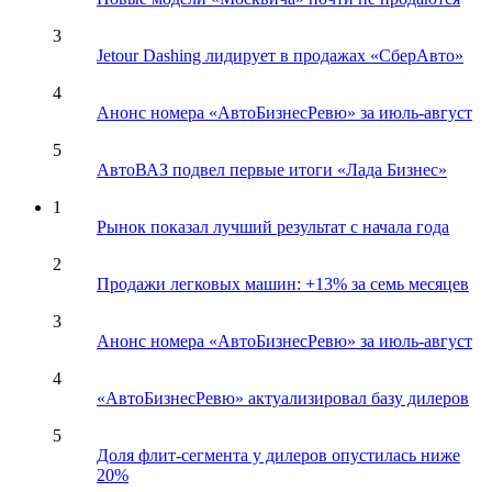
3
Jetour Dashing лидирует в продажах «СберАвто»
4
Анонс номера «АвтоБизнесРевю» за июль-август
5
АвтоВАЗ подвел первые итоги «Лада Бизнес»
1
Рынок показал лучший результат с начала года
2
Продажи легковых машин: +13% за семь месяцев
3
Анонс номера «АвтоБизнесРевю» за июль-август
4
«АвтоБизнесРевю» актуализировал базу дилеров
5
Доля флит-сегмента у дилеров опустилась ниже
20%