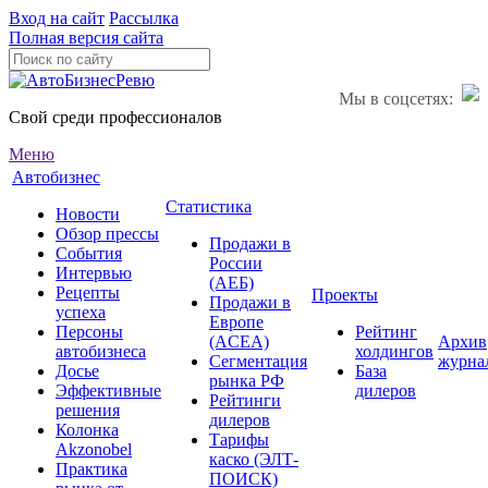
Вход на сайт
Рассылка
Полная версия сайта
Мы в соцсетях:
Свой среди профессионалов
Меню
Автобизнес
Статистика
Новости
Обзор прессы
Продажи в
События
России
Интервью
(АЕБ)
Рецепты
Проекты
Продажи в
успеха
Европе
Персоны
Рейтинг
(ACEA)
Архив
автобизнеса
холдингов
Сегментация
журна
Досье
База
рынка РФ
Эффективные
дилеров
Рейтинги
решения
дилеров
Колонка
Тарифы
Akzonobel
каско (ЭЛТ-
Практика
ПОИСК)