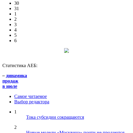
30
31
1
2
3
4
5
6
Статистика АЕБ:
–
динамика
продаж
в июле
Самое читаемое
Выбор редактора
1
Тока субсидии сокращаются
2
Новые модели «Москвича» почти не продаются