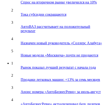
Спрос на вторичном рынке увеличился на 10%
2
Тока субсидии сокращаются
3
АвтоВАЗ рассчитывает на положительный
результат
4
Назначен новый руководитель «Соллерс Алабуга»
5
Новые модели «Москвича» почти не продаются
1
Рынок показал лучший результат с начала года
2
Продажи легковых машин: +13% за семь месяцев
3
Анонс номера «АвтоБизнесРевю» за июль-август
4
«АвтоБизнесРевю» актуализировал базу дилеров