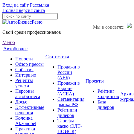
Вход на сайт
Рассылка
Полная версия сайта
Мы в соцсетях:
Свой среди профессионалов
Меню
Автобизнес
Статистика
Новости
Обзор прессы
Продажи в
События
России
Интервью
(АЕБ)
Рецепты
Проекты
Продажи в
успеха
Европе
Персоны
Рейтинг
(ACEA)
Архив
автобизнеса
холдингов
Сегментация
журна
Досье
База
рынка РФ
Эффективные
дилеров
Рейтинги
решения
дилеров
Колонка
Тарифы
Akzonobel
каско (ЭЛТ-
Практика
ПОИСК)