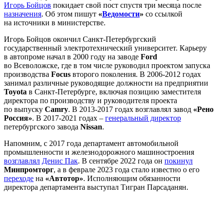
Игорь Бойцов
покидает свой пост спустя три месяца после
назначения
. Об этом пишут
«
Ведомости
»
со ссылкой
на источники в министерстве.
Игорь Бойцов окончил Санкт-Петербургский
государственный электротехнический университет. Карьеру
в автопроме начал в 2000 году на заводе
Ford
во Всеволожске, где в том числе руководил проектом запуска
производства
Focus
второго поколения. В 2006-2012 годах
занимал различные руководящие должности на предприятии
Toyota
в Санкт-Петербурге, включая позицию заместителя
директора по производству и руководителя проекта
по выпуску
Camry
. В 2013-2017 годах возглавлял завод
«Рено
Россия»
. В 2017-2021 годах –
генеральный директор
петербургского завода
Nissan
.
Напомним, с 2017 года департамент автомобильной
промышленности и железнодорожного машиностроения
возглавлял
Денис Пак
. В сентябре 2022 года он
покинул
Минпромторг
, а в феврале 2023 года стало известно о его
переходе
на
«Автотор»
. Исполняющим обязанности
директора департамента выступал Тигран Парсаданян.