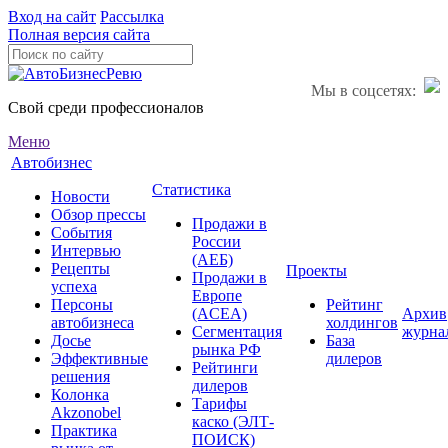
Вход на сайт
Рассылка
Полная версия сайта
Мы в соцсетях:
Свой среди профессионалов
Меню
Автобизнес
Статистика
Новости
Обзор прессы
Продажи в
События
России
Интервью
(АЕБ)
Рецепты
Проекты
Продажи в
успеха
Европе
Персоны
Рейтинг
(ACEA)
Архив
автобизнеса
холдингов
Сегментация
журна
Досье
База
рынка РФ
Эффективные
дилеров
Рейтинги
решения
дилеров
Колонка
Тарифы
Akzonobel
каско (ЭЛТ-
Практика
ПОИСК)