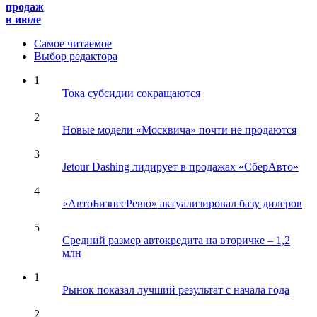
продаж
в июле
Самое читаемое
Выбор редактора
1
Тока субсидии сокращаются
2
Новые модели «Москвича» почти не продаются
3
Jetour Dashing лидирует в продажах «СберАвто»
4
«АвтоБизнесРевю» актуализировал базу дилеров
5
Средний размер автокредита на вторичке – 1,2
млн
1
Рынок показал лучший результат с начала года
2