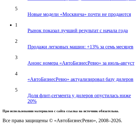
5
Новые модели «Москвича» почти не продаются
1
Рынок показал лучший результат с начала года
2
Продажи легковых машин: +13% за семь месяцев
3
Анонс номера «АвтоБизнесРевю» за июль-август
4
«АвтоБизнесРевю» актуализировал базу дилеров
5
Доля флит-сегмента у дилеров опустилась ниже
20%
При использовании материалов с сайта ссылка на источник обязательна.
Все права защищены © «АвтоБизнесРевю», 2008–2026.