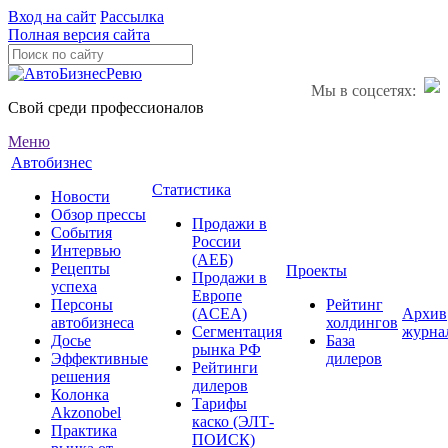
Вход на сайт
Рассылка
Полная версия сайта
Мы в соцсетях:
Свой среди профессионалов
Меню
Автобизнес
Статистика
Новости
Обзор прессы
Продажи в
События
России
Интервью
(АЕБ)
Рецепты
Проекты
Продажи в
успеха
Европе
Персоны
Рейтинг
(ACEA)
Архив
автобизнеса
холдингов
Сегментация
журна
Досье
База
рынка РФ
Эффективные
дилеров
Рейтинги
решения
дилеров
Колонка
Тарифы
Akzonobel
каско (ЭЛТ-
Практика
ПОИСК)