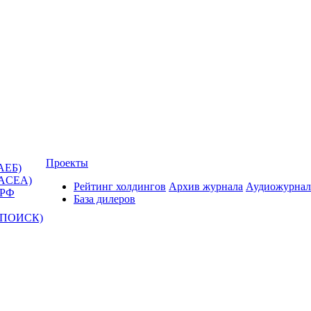
Проекты
АЕБ)
(ACEA)
Рейтинг холдингов
Архив журнала
Аудиожурнал
 РФ
База дилеров
Т-ПОИСК)