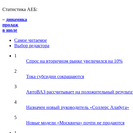
Статистика АЕБ:
–
динамика
продаж
в июле
Самое читаемое
Выбор редактора
1
Спрос на вторичном рынке увеличился на 10%
2
Тока субсидии сокращаются
3
АвтоВАЗ рассчитывает на положительный результа
4
Назначен новый руководитель «Соллерс Алабуга»
5
Новые модели «Москвича» почти не продаются
1