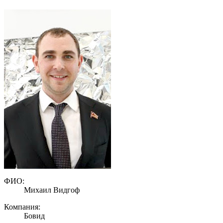
ФИО:
Михаил Видгоф
Компания:
Бовид