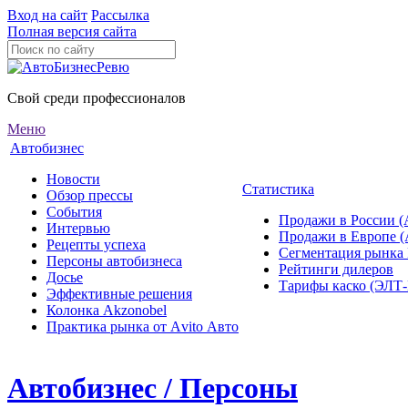
Вход на сайт
Рассылка
Полная версия сайта
Свой среди профессионалов
Меню
Автобизнес
Новости
Статистика
Обзор прессы
События
Продажи в России (
Интервью
Продажи в Европе 
Рецепты успеха
Сегментация рынка
Персоны автобизнеса
Рейтинги дилеров
Досье
Тарифы каско (ЭЛ
Эффективные решения
Колонка Akzonobel
Практика рынка от Аvito Авто
Автобизнес / Персоны