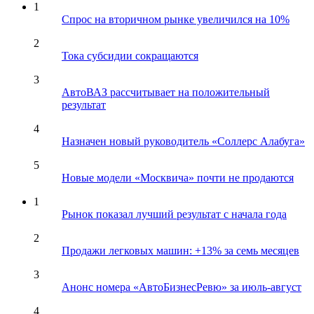
1
Спрос на вторичном рынке увеличился на 10%
2
Тока субсидии сокращаются
3
АвтоВАЗ рассчитывает на положительный
результат
4
Назначен новый руководитель «Соллерс Алабуга»
5
Новые модели «Москвича» почти не продаются
1
Рынок показал лучший результат с начала года
2
Продажи легковых машин: +13% за семь месяцев
3
Анонс номера «АвтоБизнесРевю» за июль-август
4