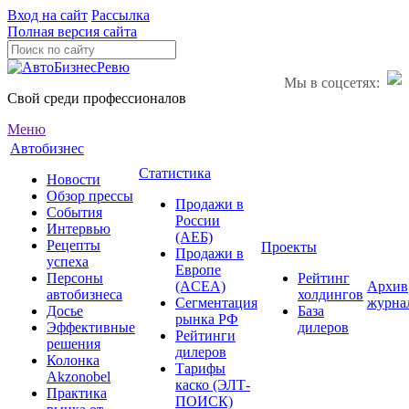
Вход на сайт
Рассылка
Полная версия сайта
Мы в соцсетях:
Свой среди профессионалов
Меню
Автобизнес
Статистика
Новости
Обзор прессы
Продажи в
События
России
Интервью
(АЕБ)
Рецепты
Проекты
Продажи в
успеха
Европе
Персоны
Рейтинг
(ACEA)
Архив
автобизнеса
холдингов
Сегментация
журна
Досье
База
рынка РФ
Эффективные
дилеров
Рейтинги
решения
дилеров
Колонка
Тарифы
Akzonobel
каско (ЭЛТ-
Практика
ПОИСК)