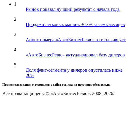
1
Рынок показал лучший результат с начала года
2
Продажи легковых машин: +13% за семь месяцев
3
Анонс номера «АвтоБизнесРевю» за июль-август
4
«АвтоБизнесРевю» актуализировал базу дилеров
5
Доля флит-сегмента у дилеров опустилась ниже
20%
При использовании материалов с сайта ссылка на источник обязательна.
Все права защищены © «АвтоБизнесРевю», 2008–2026.