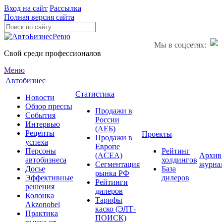
Вход на сайт
Рассылка
Полная версия сайта
Мы в соцсетях:
Свой среди профессионалов
Меню
Автобизнес
Статистика
Новости
Обзор прессы
Продажи в
События
России
Интервью
(АЕБ)
Рецепты
Проекты
Продажи в
успеха
Европе
Персоны
Рейтинг
(ACEA)
Архив
автобизнеса
холдингов
Сегментация
журна
Досье
База
рынка РФ
Эффективные
дилеров
Рейтинги
решения
дилеров
Колонка
Тарифы
Akzonobel
каско (ЭЛТ-
Практика
ПОИСК)