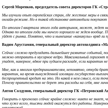
Сергей Моренков, председатель совета директоров ГК «Стр
Мы изучили опыт европейских стран, где жесткие меры в связ
онлайн-режиме. Но в такой обстановке автомобили покупают 
По итогам I квартала этого года авторынок, может, ждет неб
Однако по итогам года мы ничего хорошего не ждем вообще. П
уйдет с рынка. Понятно, что и нынешние «каникулы» вряд ли пр
Вадим Арустамян, генеральный директор автохолдинга «М
Сейчас сложно предугадать дальнейшее развитие событий, по
можно отправить в мусорное ведро. Максимальный горизонт пл
упадет, наверное, вдвое при худшем раскладе, если карантин 
Мне, как и многим предпринимателям, непонятно, откуда брать
карантин, на время вынужденной изоляции государство выпла
беспроцентный кредит на это. Но какой в нем смысл, если точ
Почему правительство не берет эти расходы на себя, мне лич
Антон Солдунов, генеральный директор ГК «Петровский А
Говорить о прогнозах сейчас крайне сложно: никто не знает,
что хуже всего, тысячи людей окажутся без работы. Наверно
неплатежей.