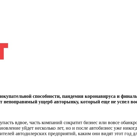
 покупательной способности, пандемия коронавируса и фина
ет непоправимый ущерб авторынку, который еще не успел вос
пасть вдвое, часть компаний сократит бизнес или вовсе обанкро
ановление уйдет несколько лет, но и после автобизнес уже нико
ителей автодилерских предприятий, каким они видят этот год дл