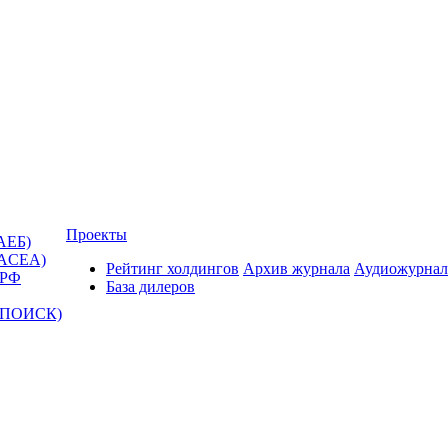
Проекты
АЕБ)
(ACEA)
Рейтинг холдингов
Архив журнала
Аудиожурнал
 РФ
База дилеров
Т-ПОИСК)