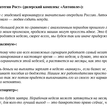
атегия Рост» (дилерский комплекс «Автополе»):
и с эпидемией коронавируса значительно опередили Россию. Ав
мало — людям ездить некуда.
ольшой рост по сравнению с аналогичным периодом прошлого год
о моим прогнозам, продажи машин могут просесть вдвое. Это б
одлятся неделю, скорее всего, мы будем так или иначе придержи
аксимум»:
тому что изо всех возможных сценариев работает самый негат
анирования в настоящее время — это неделя, и думаю, это кос
не ограничится этой неделей, а растянется на месяцы, как это 
 деньги на выплаты зарплат в неделю «каникул», если бизнес не
чивает пособия из бюджета. Нашим же работодателям просто п
но так же потом придется выплачивать его из своего же карман
но непонятно.
втоцентр»:
 что будет завтра. Нерабочая неделя может затянуться на мес
е, для кого-то лучший выход — это банкротство прямо сейчас,