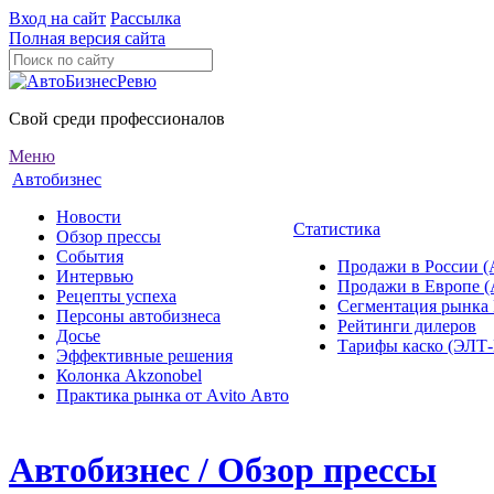
Вход на сайт
Рассылка
Полная версия сайта
Свой среди профессионалов
Меню
Автобизнес
Новости
Статистика
Обзор прессы
События
Продажи в России (
Интервью
Продажи в Европе 
Рецепты успеха
Сегментация рынка
Персоны автобизнеса
Рейтинги дилеров
Досье
Тарифы каско (ЭЛ
Эффективные решения
Колонка Akzonobel
Практика рынка от Аvito Авто
Автобизнес / Обзор прессы