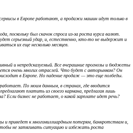
тосервисы в Европе работают, а продажи машин идут только в
а, поскольку был скачок спроса из-за роста курса валют.
удет серьезный удар, и, естественно, кто-то не выдержит и
ваться их еще несколько месяцев.
ивный и непредсказуемый. Все вчерашние прогнозы и бюджеты
нется очень многих отраслей. Что будет с авторынком? Он
происходит в Европе. Но падение продаж — это еще полбеды.
 работает. По моим данным, в странах, где вводится
редлагают платить из своего кармана, предлагая лишь
а? Если бизнес не работает, о какой зарплате идет речь?
яцы и приведет к многомиллиардным потерям, банкротствам и,
 чтобы не затягивать ситуацию и избежать роста