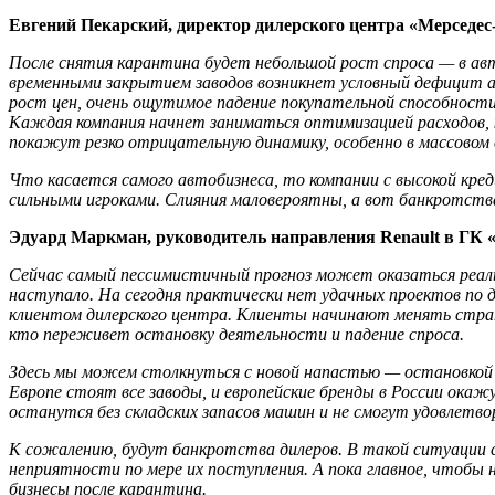
Евгений Пекарский, директор дилерского центра «Мерседес
После снятия карантина будет небольшой рост спроса — в авт
временными закрытием заводов возникнет условный дефицит 
рост цен, очень ощутимое падение покупательной способности
Каждая компания начнет заниматься оптимизацией расходов, к
покажут резко отрицательную динамику, особенно в массовом 
Что касается самого автобизнеса, то компании с высокой кред
сильными игроками. Слияния маловероятны, а вот банкротств
Эдуард Маркман, руководитель направления Renault в ГК 
Сейчас самый пессимистичный прогноз может оказаться реально
наступало. На сегодня практически нет удачных проектов по
клиентом дилерского центра. Клиенты начинают менять страте
кто переживет остановку деятельности и падение спроса.
Здесь мы можем столкнуться с новой напастью — остановкой з
Европе стоят все заводы, и европейские бренды в России ока
останутся без складских запасов машин и не смогут удовлетво
К сожалению, будут банкротства дилеров. В такой ситуаци
неприятности по мере их поступления. А пока главное, чтобы
бизнесы после карантина.