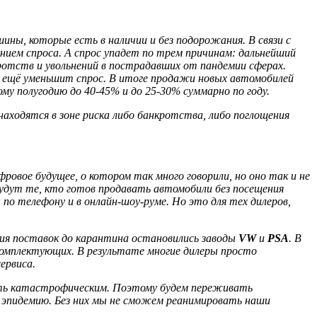
ины, которые есть в наличии и без подорожания. В связи с
ием спроса. А спрос упадет по трем причинам: дальнейший
ротств и увольнений в пострадавших от пандемии сферах.
и ещё уменьшит спрос. В итоге продажи новых автомобилей
му полугодию до 40-45% и до 25-30% суммарно по году.
аходятся в зоне риска либо банкротства, либо поглощения
овое будущее, о котором так много говорили, но оно так и не
удут те, кто готов продавать автомобили без посещения
о телефону и в онлайн-шоу-руме. Но это для тех дилеров,
ния поставок до карантина остановились заводы
VW
и
PSA
. В
 комплектующих. В результате многие дилеры просто
ервиса.
ыть катастрофическим. Поэтому будем переживать
у эпидемию. Без них мы не сможем реанимировать наши