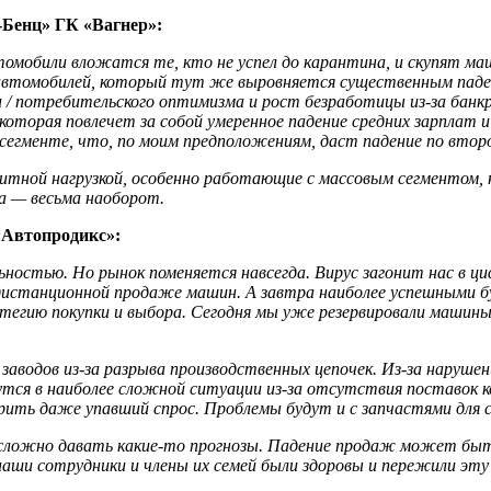
-Бенц» ГК «Вагнер»:
омобили вложатся те, кто не успел до карантина, и скупят маш
автомобилей, который тут же выровняется существенным паден
 / потребительского оптимизма и рост безработицы из-за банк
оторая повлечет за собой умеренное падение средних зарплат 
сегменте, что, по моим предположениям, даст падение по второ
итной нагрузкой, особенно работающие с массовым сегментом, н
а — весьма наоборот.
«Автопродикс»:
стью. Но рынок поменяется навсегда. Вирус загонит нас в цифр
 дистанционной продаже машин. А завтра наиболее успешными б
гию покупки и выбора. Сегодня мы уже резервировали машины п
аводов из-за разрыва производственных цепочек. Из-за наруше
жутся в наиболее сложной ситуации из-за отсутствия поставок
рить даже упавший спрос. Проблемы будут и с запчастями для с
и сложно давать какие-то прогнозы. Падение продаж может б
 наши сотрудники и члены их семей были здоровы и пережили эт