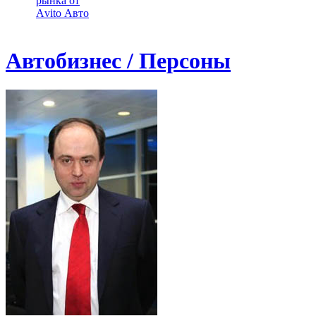
рынка от
Аvito Авто
Автобизнес / Персоны