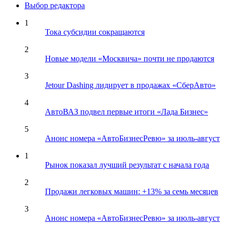
Выбор редактора
1
Тока субсидии сокращаются
2
Новые модели «Москвича» почти не продаются
3
Jetour Dashing лидирует в продажах «СберАвто»
4
АвтоВАЗ подвел первые итоги «Лада Бизнес»
5
Анонс номера «АвтоБизнесРевю» за июль-август
1
Рынок показал лучший результат с начала года
2
Продажи легковых машин: +13% за семь месяцев
3
Анонс номера «АвтоБизнесРевю» за июль-август