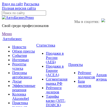
Вход на сайт
Рассылка
Полная версия сайта
Мы в соцсетях:
Свой среди профессионалов
Меню
Автобизнес
Статистика
Новости
Обзор прессы
Продажи в
События
России
Интервью
(АЕБ)
Рецепты
Проекты
Продажи в
успеха
Европе
Персоны
Рейтинг
(ACEA)
Архив
автобизнеса
холдингов
Сегментация
журна
Досье
База
рынка РФ
Эффективные
дилеров
Рейтинги
решения
дилеров
Колонка
Тарифы
Akzonobel
каско (ЭЛТ-
Практика
ПОИСК)