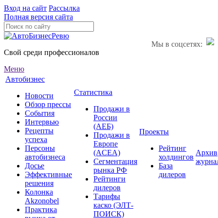
Вход на сайт
Рассылка
Полная версия сайта
Мы в соцсетях:
Свой среди профессионалов
Меню
Автобизнес
Статистика
Новости
Обзор прессы
Продажи в
События
России
Интервью
(АЕБ)
Рецепты
Проекты
Продажи в
успеха
Европе
Персоны
Рейтинг
(ACEA)
Архив
автобизнеса
холдингов
Сегментация
журна
Досье
База
рынка РФ
Эффективные
дилеров
Рейтинги
решения
дилеров
Колонка
Тарифы
Akzonobel
каско (ЭЛТ-
Практика
ПОИСК)