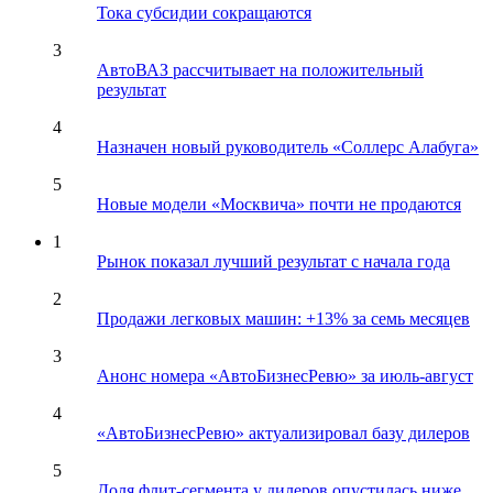
Тока субсидии сокращаются
3
АвтоВАЗ рассчитывает на положительный
результат
4
Назначен новый руководитель «Соллерс Алабуга»
5
Новые модели «Москвича» почти не продаются
1
Рынок показал лучший результат с начала года
2
Продажи легковых машин: +13% за семь месяцев
3
Анонс номера «АвтоБизнесРевю» за июль-август
4
«АвтоБизнесРевю» актуализировал базу дилеров
5
Доля флит-сегмента у дилеров опустилась ниже