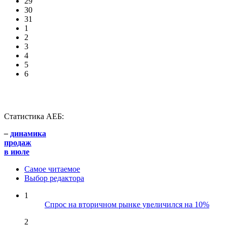
29
30
31
1
2
3
4
5
6
Статистика АЕБ:
–
динамика
продаж
в июле
Самое читаемое
Выбор редактора
1
Спрос на вторичном рынке увеличился на 10%
2