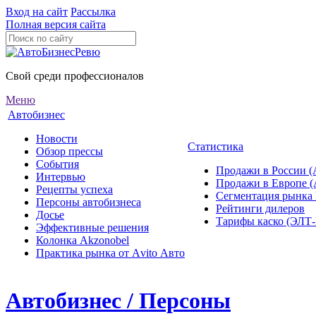
Вход на сайт
Рассылка
Полная версия сайта
Свой среди профессионалов
Меню
Автобизнес
Новости
Статистика
Обзор прессы
События
Продажи в России (
Интервью
Продажи в Европе 
Рецепты успеха
Сегментация рынка
Персоны автобизнеса
Рейтинги дилеров
Досье
Тарифы каско (ЭЛ
Эффективные решения
Колонка Akzonobel
Практика рынка от Аvito Авто
Автобизнес / Персоны