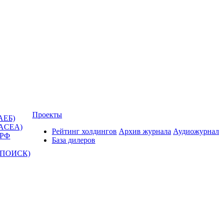
Проекты
АЕБ)
(ACEA)
Рейтинг холдингов
Архив журнала
Аудиожурнал
 РФ
База дилеров
Т-ПОИСК)