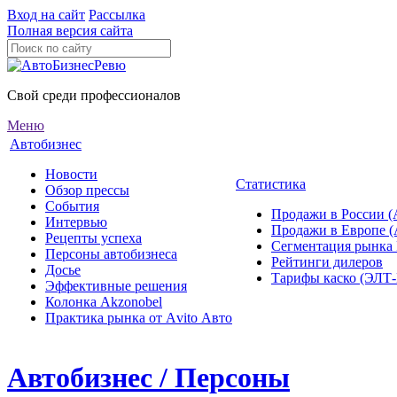
Вход на сайт
Рассылка
Полная версия сайта
Свой среди профессионалов
Меню
Автобизнес
Новости
Статистика
Обзор прессы
События
Продажи в России (
Интервью
Продажи в Европе 
Рецепты успеха
Сегментация рынка
Персоны автобизнеса
Рейтинги дилеров
Досье
Тарифы каско (ЭЛ
Эффективные решения
Колонка Akzonobel
Практика рынка от Аvito Авто
Автобизнес / Персоны