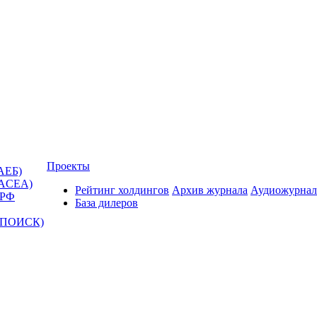
Проекты
АЕБ)
(ACEA)
Рейтинг холдингов
Архив журнала
Аудиожурнал
 РФ
База дилеров
Т-ПОИСК)