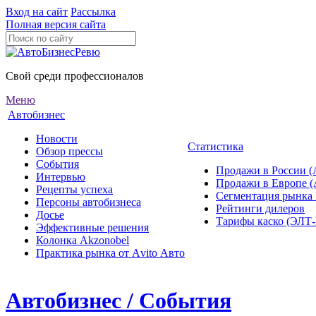
Вход на сайт
Рассылка
Полная версия сайта
Свой среди профессионалов
Меню
Автобизнес
Новости
Статистика
Обзор прессы
События
Продажи в России (
Интервью
Продажи в Европе 
Рецепты успеха
Сегментация рынка
Персоны автобизнеса
Рейтинги дилеров
Досье
Тарифы каско (ЭЛ
Эффективные решения
Колонка Akzonobel
Практика рынка от Аvito Авто
Автобизнес / События