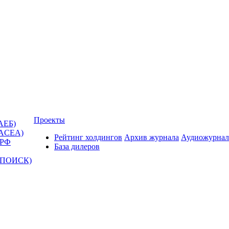
Проекты
АЕБ)
(ACEA)
Рейтинг холдингов
Архив журнала
Аудиожурнал
 РФ
База дилеров
Т-ПОИСК)