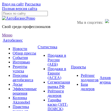
Вход на сайт
Рассылка
Полная версия сайта
Мы в соцсетях:
Свой среди профессионалов
Меню
Автобизнес
Статистика
Новости
Обзор прессы
Продажи в
События
России
Интервью
(АЕБ)
Рецепты
Проекты
Продажи в
успеха
Европе
Персоны
Рейтинг
(ACEA)
Архив
автобизнеса
холдингов
Сегментация
журна
Досье
База
рынка РФ
Эффективные
дилеров
Рейтинги
решения
дилеров
Колонка
Тарифы
Akzonobel
каско (ЭЛТ-
Практика
ПОИСК)