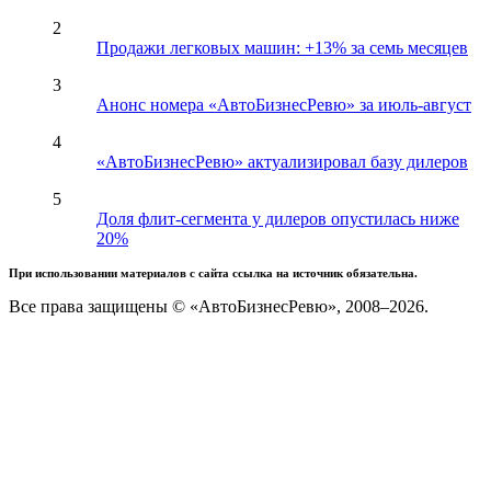
2
Продажи легковых машин: +13% за семь месяцев
3
Анонс номера «АвтоБизнесРевю» за июль-август
4
«АвтоБизнесРевю» актуализировал базу дилеров
5
Доля флит-сегмента у дилеров опустилась ниже
20%
При использовании материалов с сайта ссылка на источник обязательна.
Все права защищены © «АвтоБизнесРевю», 2008–2026.