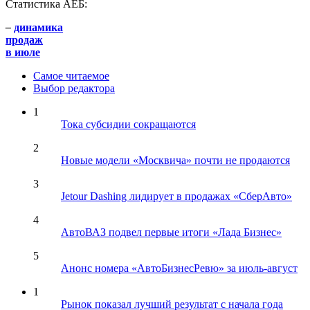
Статистика АЕБ:
–
динамика
продаж
в июле
Самое читаемое
Выбор редактора
1
Тока субсидии сокращаются
2
Новые модели «Москвича» почти не продаются
3
Jetour Dashing лидирует в продажах «СберАвто»
4
АвтоВАЗ подвел первые итоги «Лада Бизнес»
5
Анонс номера «АвтоБизнесРевю» за июль-август
1
Рынок показал лучший результат с начала года