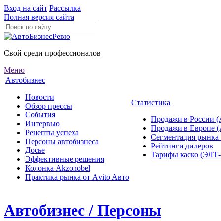
Вход на сайт
Рассылка
Полная версия сайта
Свой среди профессионалов
Меню
Автобизнес
Новости
Статистика
Обзор прессы
События
Продажи в России (
Интервью
Продажи в Европе 
Рецепты успеха
Сегментация рынка
Персоны автобизнеса
Рейтинги дилеров
Досье
Тарифы каско (ЭЛ
Эффективные решения
Колонка Akzonobel
Практика рынка от Аvito Авто
Автобизнес / Персоны