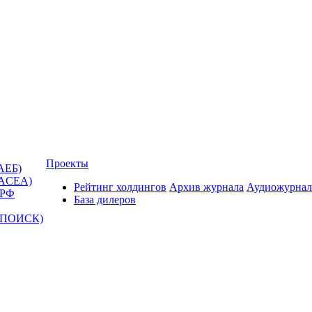
Проекты
АЕБ)
(ACEA)
Рейтинг холдингов
Архив журнала
Аудиожурнал
 РФ
База дилеров
Т-ПОИСК)