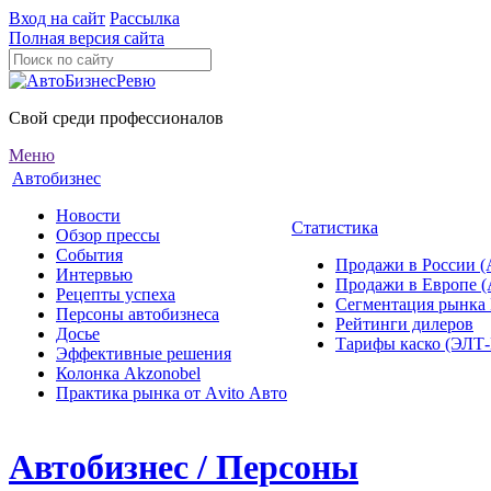
Вход на сайт
Рассылка
Полная версия сайта
Свой среди профессионалов
Меню
Автобизнес
Новости
Статистика
Обзор прессы
События
Продажи в России (
Интервью
Продажи в Европе 
Рецепты успеха
Сегментация рынка
Персоны автобизнеса
Рейтинги дилеров
Досье
Тарифы каско (ЭЛ
Эффективные решения
Колонка Akzonobel
Практика рынка от Аvito Авто
Автобизнес / Персоны