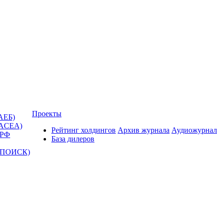
Проекты
АЕБ)
(ACEA)
Рейтинг холдингов
Архив журнала
Аудиожурнал
 РФ
База дилеров
Т-ПОИСК)