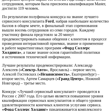
сотрудников, которым была присвоена квалификация Master,
достигло 119 человек.
По результатам полуфинала конкурса на звание лучшего
сервисного консультанта
Ford
, набрав наибольшее количество
баллов в общем зачете, в финальный этап соревнования
вышли восемь сотрудников из семи городов. Каждому
участнику финала предстояло за 20 минут
продемонстрировать навыки общения с клиентом в процессе
проведения интерактивной приемки, знание и применение
в работе маркетинговых программ
«Форд Соллерс
Холдинга»
, а также знание основ гарантийной политики
и источников технической информации.
Лучшие результаты продемонстрировали: Александр
Алексеев (
«Спектр-Авто»
, Ярославль) – первое место,
Алексей Гостевских (
«Независимость»
, Екатеринбург) –
второе место, Артем Самарцев (
«Гранд Центр»
, Нижний
Новгород) – третье место.
Конкурс «Лучший сервисный консультант» проводится в
России с 2007 года. Его целью является повышение уровня
квалификации сервисных консультантов и общего уровня
удовлетворенности конечных клиентов услугами сервиса.
«Форд Соллерс Холдинг»
придерживается комплексного