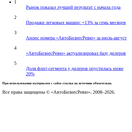
1
Рынок показал лучший результат с начала года
2
Продажи легковых машин: +13% за семь месяцев
3
Анонс номера «АвтоБизнесРевю» за июль-август
4
«АвтоБизнесРевю» актуализировал базу дилеров
5
Доля флит-сегмента у дилеров опустилась ниже
20%
При использовании материалов с сайта ссылка на источник обязательна.
Все права защищены © «АвтоБизнесРевю», 2008–2026.