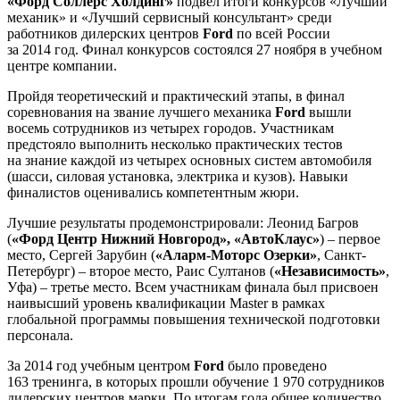
«Форд Соллерс Холдинг»
подвел итоги конкурсов «Лучший
механик» и «Лучший сервисный консультант» среди
работников дилерских центров
Ford
по всей России
за 2014 год. Финал конкурсов состоялся 27 ноября в учебном
центре компании.
Пройдя теоретический и практический этапы, в финал
соревнования на звание лучшего механика
Ford
вышли
восемь сотрудников из четырех городов. Участникам
предстояло выполнить несколько практических тестов
на знание каждой из четырех основных систем автомобиля
(шасси, силовая установка, электрика и кузов). Навыки
финалистов оценивались компетентным жюри.
Лучшие результаты продемонстрировали: Леонид Багров
(
«Форд Центр Нижний Новгород»,
«АвтоКлаус»
) – первое
место, Сергей Зарубин (
«Аларм-Моторс Озерки»
, Санкт-
Петербург) – второе место, Раис Султанов (
«Независимость»
,
Уфа) – третье место. Всем участникам финала был присвоен
наивысший уровень квалификации Master в рамках
глобальной программы повышения технической подготовки
персонала.
За 2014 год учебным центром
Ford
было проведено
163 тренинга, в которых прошли обучение 1 970 сотрудников
дилерских центров марки. По итогам года общее количество