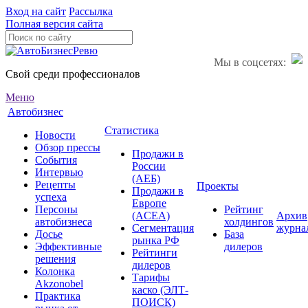
Вход на сайт
Рассылка
Полная версия сайта
Мы в соцсетях:
Свой среди профессионалов
Меню
Автобизнес
Статистика
Новости
Обзор прессы
Продажи в
События
России
Интервью
(АЕБ)
Рецепты
Проекты
Продажи в
успеха
Европе
Персоны
Рейтинг
(ACEA)
Архив
автобизнеса
холдингов
Сегментация
журна
Досье
База
рынка РФ
Эффективные
дилеров
Рейтинги
решения
дилеров
Колонка
Тарифы
Akzonobel
каско (ЭЛТ-
Практика
ПОИСК)