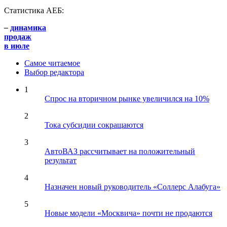
Статистика АЕБ:
–
динамика
продаж
в июле
Самое читаемое
Выбор редактора
1
Спрос на вторичном рынке увеличился на 10%
2
Тока субсидии сокращаются
3
АвтоВАЗ рассчитывает на положительный
результат
4
Назначен новый руководитель «Соллерс Алабуга»
5
Новые модели «Москвича» почти не продаются