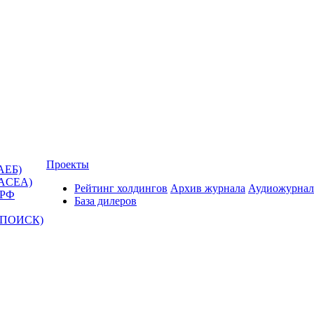
Проекты
АЕБ)
(ACEA)
Рейтинг холдингов
Архив журнала
Аудиожурнал
 РФ
База дилеров
Т-ПОИСК)