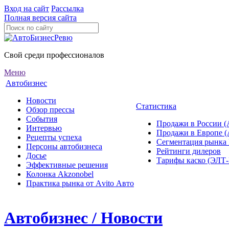
Вход на сайт
Рассылка
Полная версия сайта
Свой среди профессионалов
Меню
Автобизнес
Новости
Статистика
Обзор прессы
События
Продажи в России (
Интервью
Продажи в Европе 
Рецепты успеха
Сегментация рынка
Персоны автобизнеса
Рейтинги дилеров
Досье
Тарифы каско (ЭЛ
Эффективные решения
Колонка Akzonobel
Практика рынка от Аvito Авто
Автобизнес / Новости