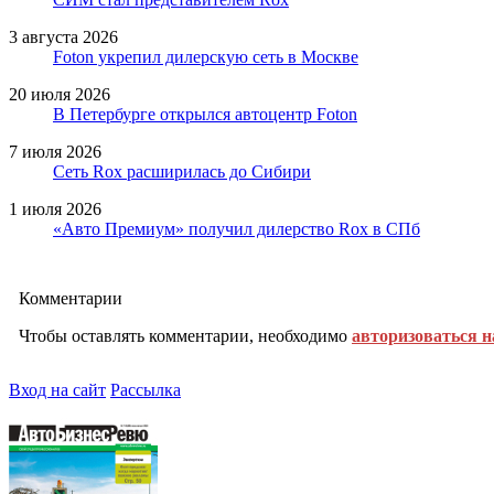
3 августа 2026
Foton укрепил дилерскую сеть в Москве
20 июля 2026
В Петербурге открылся автоцентр Foton
7 июля 2026
Сеть Rox расширилась до Сибири
1 июля 2026
«Авто Премиум» получил дилерство Rox в СПб
Комментарии
Чтобы оставлять комментарии, необходимо
авторизоваться н
Вход на сайт
Рассылка