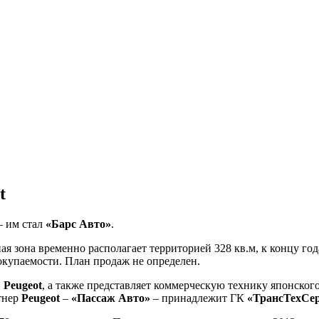
t
– им стал
«Барс Авто»
.
я зона временно располагает территорией 328 кв.м, к концу год
окупаемости. План продаж не определен.
и
Peugeot
, а также представляет коммерческую технику японског
тнер
Peugeot
–
«Пассаж Авто»
– принадлежит ГК
«ТрансТехСе