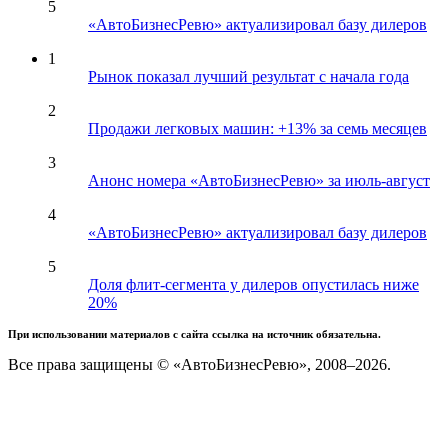
5
«АвтоБизнесРевю» актуализировал базу дилеров
1
Рынок показал лучший результат с начала года
2
Продажи легковых машин: +13% за семь месяцев
3
Анонс номера «АвтоБизнесРевю» за июль-август
4
«АвтоБизнесРевю» актуализировал базу дилеров
5
Доля флит-сегмента у дилеров опустилась ниже
20%
При использовании материалов с сайта ссылка на источник обязательна.
Все права защищены © «АвтоБизнесРевю», 2008–2026.