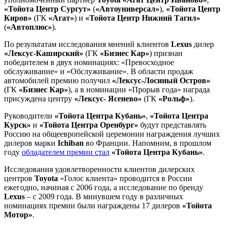
«Тойота Центр Сургут»
(
«Автоуниверсал»
),
«Тойота Центр
Киров»
(ГК
«Агат»
) и
«Тойота Центр Нижний Тагил»
(
«Автоплюс»
).
По результатам исследования мнений клиентов
Lexus
дилер
«Лексус-Каширский»
(ГК
«Бизнес Кар»
) признан
победителем в двух номинациях: «Превосходное
обслуживание» и «Обслуживание». В области продаж
автомобилей премию получил
«Лексус-Лосиный Остров»
(ГК
«Бизнес Кар»
), а в номинации «Прорыв года» награда
присуждена центру
«Лексус- Ясенево»
(ГК
«Рольф»
).
Руководители
«Тойота Центра Кубань»
,
«Тойота Центра
Курск»
и
«Тойота Центра Оренбург»
будут представлять
Россию на общеевропейской церемонии награждения лучших
дилеров марки
Ichiban
во Франции. Напомним, в прошлом
году
обладателем премии стал
«Тойота Центра Кубань»
.
Исследования удовлетворенности клиентов дилерских
центров
Toyota
«Голос клиента» проводится в России
ежегодно, начиная с 2006 года, а исследование по бренду
Lexus
– с 2009 года. В минувшем году в различных
номинациях премии были награждены 17 дилеров
«Тойота
Мотор»
.