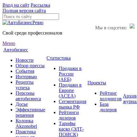
Вход на сайт
Рассылка
Полная версия сайта
Мы в соцсетях:
Свой среди профессионалов
Меню
Автобизнес
Статистика
Новости
Обзор прессы
Продажи в
События
России
Интервью
(АЕБ)
Рецепты
Проекты
Продажи в
успеха
Европе
Персоны
Рейтинг
(ACEA)
Архив
автобизнеса
холдингов
Сегментация
журна
Досье
База
рынка РФ
Эффективные
дилеров
Рейтинги
решения
дилеров
Колонка
Тарифы
Akzonobel
каско (ЭЛТ-
Практика
ПОИСК)