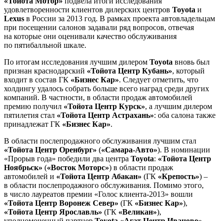
«Тойота Мотор»
подвела итоги исследования
удовлетворенности клиентов дилерских центров
Toyota
и
Lexus
в России за 2013 год. В рамках проекта автовладельцам
при посещении салонов задавали ряд вопросов, отвечая
на которые они оценивали качество обслуживания
по пятибалльной шкале.
По итогам исследования лучшим дилером
Toyota
вновь был
признан краснодарский
«Тойота Центр Кубань»
, который
входит в состав ГК
«Бизнес Кар»
. Следует отметить, что
холдингу удалось собрать больше всего наград среди других
компаний. В частности, в области продаж автомобилей
премию получил
«Тойота Центр Курск»
, а лучшим дилером
пятилетия стал
«Тойота Центр Астрахань»
: оба салона также
принадлежат ГК
«Бизнес Кар»
.
В области послепродажного обслуживания лучшим стал
«Тойота Центр Оренбург»
(
«Самара-Авто»
). В номинации
«Прорыв года» победили два центра
Toyota
:
«Тойота Центр
Ноябрьск»
(
«Восток Моторс»
) в области продаж
автомобилей и
«Тойота Центр Абакан»
(ГК
«Крепость»
) –
в области послепродажного обслуживания. Помимо этого,
в число лауреатов премии «Голос клиента-2013» вошли
«Тойота Центр Воронеж Север»
(ГК
«Бизнес Кар»
),
«Тойота Центр Ярославль»
(ГК
«Великан»
),
уполномоченный партнер
Toyota
«Агат Центр Иваново»
,