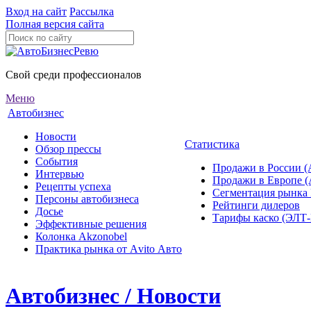
Вход на сайт
Рассылка
Полная версия сайта
Свой среди профессионалов
Меню
Автобизнес
Новости
Статистика
Обзор прессы
События
Продажи в России (
Интервью
Продажи в Европе 
Рецепты успеха
Сегментация рынка
Персоны автобизнеса
Рейтинги дилеров
Досье
Тарифы каско (ЭЛ
Эффективные решения
Колонка Akzonobel
Практика рынка от Аvito Авто
Автобизнес / Новости