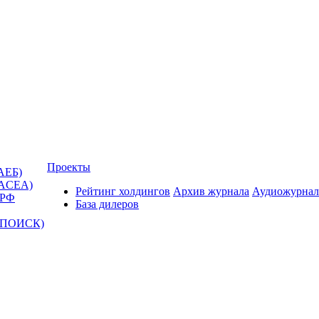
Проекты
АЕБ)
(ACEA)
Рейтинг холдингов
Архив журнала
Аудиожурнал
 РФ
База дилеров
Т-ПОИСК)