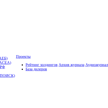
Проекты
АЕБ)
(ACEA)
Рейтинг холдингов
Архив журнала
Аудиожурнал
 РФ
База дилеров
Т-ПОИСК)