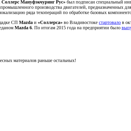
 Соллерс Мануфэкчуринг Рус»
был подписан специальный инв
промышленного производства двигателей, предназначенных для 
окализацию ряда техопераций по обработке базовых компонентов
ощадке СП
Mazda
и
«Соллерса»
во Владивостоке
стартовало
в ок
седаном
Mazda 6
. По итогам 2015 года на предприятии было
вып
ресных материалов раньше остальных!