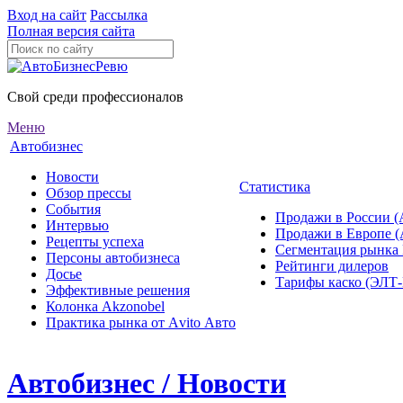
Вход на сайт
Рассылка
Полная версия сайта
Свой среди профессионалов
Меню
Автобизнес
Новости
Статистика
Обзор прессы
События
Продажи в России (
Интервью
Продажи в Европе 
Рецепты успеха
Сегментация рынка
Персоны автобизнеса
Рейтинги дилеров
Досье
Тарифы каско (ЭЛ
Эффективные решения
Колонка Akzonobel
Практика рынка от Аvito Авто
Автобизнес / Новости