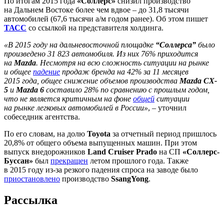
По итогам 2015 года
«Соллерс»
снизил производство
на Дальнем Востоке более чем вдвое – до 31,8 тысячи
автомобилей (67,6 тысячи а/м годом ранее). Об этом пишет
ТАСС
со ссылкой на представителя холдинга.
«В 2015 году на дальневосточной площадке
“Соллерса”
было
произведено 31 823 автомобиля. Из них 76% приходится
на
Mazda
. Несмотря на всю сложность ситуации на рынке
и общее
падение
продаж бренда на 42% за 11 месяцев
2015 года, общее снижение объемов производства
Mazda CX-
5
и
Mazda 6
составило 28% по сравнению с прошлым годом,
что не является критичным на фоне
общей
ситуации
на рынке легковых автомобилей в России»
, – уточнил
собеседник агентства.
По его словам, на долю
Toyota
за отчетный период пришлось
20,8% от общего объема выпущенных машин. При этом
выпуск внедорожников
Land Cruiser Prado
на СП
«Соллерс-
Буссан»
был
прекращен
летом прошлого года. Также
в 2015 году из-за резкого падения спроса на заводе было
приостановлено
производство
SsangYong
.
Рассылка