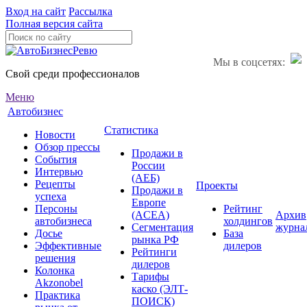
Вход на сайт
Рассылка
Полная версия сайта
Мы в соцсетях:
Свой среди профессионалов
Меню
Автобизнес
Статистика
Новости
Обзор прессы
Продажи в
События
России
Интервью
(АЕБ)
Рецепты
Проекты
Продажи в
успеха
Европе
Персоны
Рейтинг
(ACEA)
Архив
автобизнеса
холдингов
Сегментация
журна
Досье
База
рынка РФ
Эффективные
дилеров
Рейтинги
решения
дилеров
Колонка
Тарифы
Akzonobel
каско (ЭЛТ-
Практика
ПОИСК)