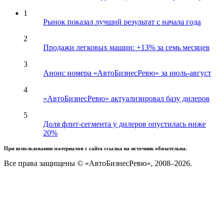
1
Рынок показал лучший результат с начала года
2
Продажи легковых машин: +13% за семь месяцев
3
Анонс номера «АвтоБизнесРевю» за июль-август
4
«АвтоБизнесРевю» актуализировал базу дилеров
5
Доля флит-сегмента у дилеров опустилась ниже
20%
При использовании материалов с сайта ссылка на источник обязательна.
Все права защищены © «АвтоБизнесРевю», 2008–2026.