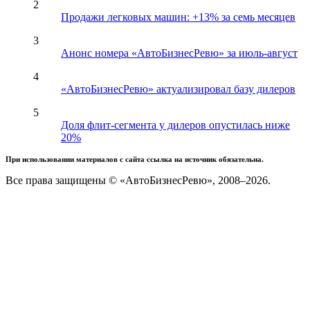
2
Продажи легковых машин: +13% за семь месяцев
3
Анонс номера «АвтоБизнесРевю» за июль-август
4
«АвтоБизнесРевю» актуализировал базу дилеров
5
Доля флит-сегмента у дилеров опустилась ниже
20%
При использовании материалов с сайта ссылка на источник обязательна.
Все права защищены © «АвтоБизнесРевю», 2008–2026.