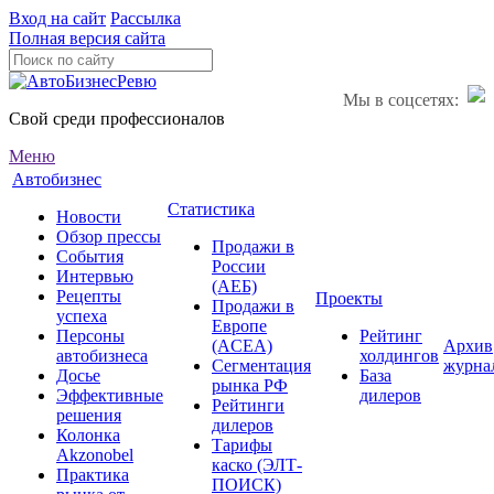
Вход на сайт
Рассылка
Полная версия сайта
Мы в соцсетях:
Свой среди профессионалов
Меню
Автобизнес
Статистика
Новости
Обзор прессы
Продажи в
События
России
Интервью
(АЕБ)
Рецепты
Проекты
Продажи в
успеха
Европе
Персоны
Рейтинг
(ACEA)
Архив
автобизнеса
холдингов
Сегментация
журна
Досье
База
рынка РФ
Эффективные
дилеров
Рейтинги
решения
дилеров
Колонка
Тарифы
Akzonobel
каско (ЭЛТ-
Практика
ПОИСК)