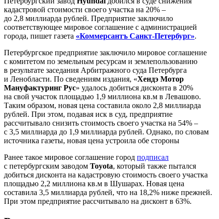
Петербургский завод
Hyundai
добился в суде снижения
кадастровой стоимости своего участка на 20% –
до 2,8 миллиарда рублей. Предприятие заключило
соответствующее мировое соглашение с администрацией
города, пишет газета
«Коммерсантъ Санкт-Петербург»
.
Петербургское предприятие заключило мировое соглашение
с комитетом по земельным ресурсам и землепользованию
в результате заседания Арбитражного суда Петербурга
и Ленобласти. По сведениям издания, «
Хендэ
Мотор
Мануфактуринг
Рус
» удалось добиться дисконта в 20%
на свой участок площадью 1,9 миллиона кв.м в Левашово.
Таким образом, новая цена составила около 2,8 миллиарда
рублей. При этом, подавая иск в суд, предприятие
рассчитывало снизить стоимость своего участка на 54% –
с 3,5 миллиарда до 1,9 миллиарда рублей. Однако, по словам
источника газеты, новая цена устроила обе стороны
Ранее такое мировое соглашение город
подписал
с петербургским заводом
Toyota
, который также пытался
добиться дисконта на кадастровую стоимость своего участка
площадью 2,2 миллиона кв.м в Шушарах. Новая цена
составила 3,5 миллиарда рублей, что на 18,2% ниже прежней.
При этом предприятие рассчитывало на дисконт в 63%.