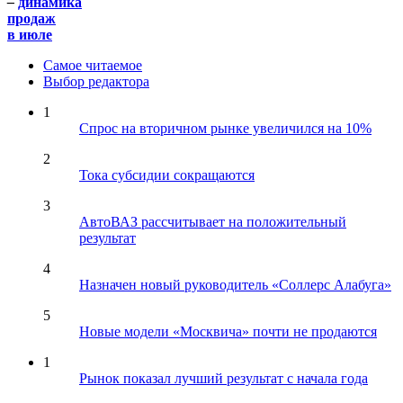
–
динамика
продаж
в июле
Самое читаемое
Выбор редактора
1
Спрос на вторичном рынке увеличился на 10%
2
Тока субсидии сокращаются
3
АвтоВАЗ рассчитывает на положительный
результат
4
Назначен новый руководитель «Соллерс Алабуга»
5
Новые модели «Москвича» почти не продаются
1
Рынок показал лучший результат с начала года