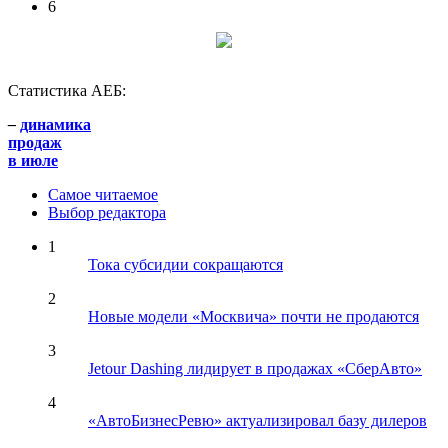
6
Статистика АЕБ:
–
динамика
продаж
в июле
Самое читаемое
Выбор редактора
1
Тока субсидии сокращаются
2
Новые модели «Москвича» почти не продаются
3
Jetour Dashing лидирует в продажах «СберАвто»
4
«АвтоБизнесРевю» актуализировал базу дилеров