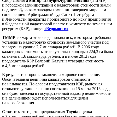
Cпор
«Тойота Мотор Мануфэкчуринг Россия»
(
ТММР
)
и городской администрации о кадастровой стоимости земли
под петербургским заводом компании завершен мировым
соглашением. Арбитражный суд Санкт-Петербурга
и Ленобласти прекратил производство по иску предприятия
к Федеральной кадастровой палате и комитету по земельным
ресурсам (КЗР), пишут
«Ведомости»
.
ТММР
20 марта этого года подала иск, в котором требовала
установить кадастровую стоимость земельного участка под
заводом на уровне 2,7 миллиарда рублей. В 2006 году
кадастровая стоимость этого участка площадью 224,3 га была
оценена в 1,6 миллиарда рублей, а в июне 2012 года
председатель КЗР Валерий Калугин утвердил стоимость
в 4,3 миллиарда рублей.
В результате стороны заключили мировое соглашение.
Окончательная величина кадастровой стоимости
не называется. По словам представителя КЗР, рыночная
стоимость установлена по состоянию на 15 марта 2013 года,
она будет внесена в государственный кадастр недвижимости
и в дальнейшем будет использоваться для целей
налогообложения.
Стоит отметить, что предложенная
Toyota
оценка
в 2,7 миллиарда рублей позволила бы компании экономить