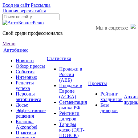
Вход на сайт
Рассылка
Полная версия сайта
Мы в соцсетях:
Свой среди профессионалов
Меню
Автобизнес
Статистика
Новости
Обзор прессы
Продажи в
События
России
Интервью
(АЕБ)
Рецепты
Проекты
Продажи в
успеха
Европе
Персоны
Рейтинг
(ACEA)
Архив
автобизнеса
холдингов
Сегментация
журна
Досье
База
рынка РФ
Эффективные
дилеров
Рейтинги
решения
дилеров
Колонка
Тарифы
Akzonobel
каско (ЭЛТ-
Практика
ПОИСК)