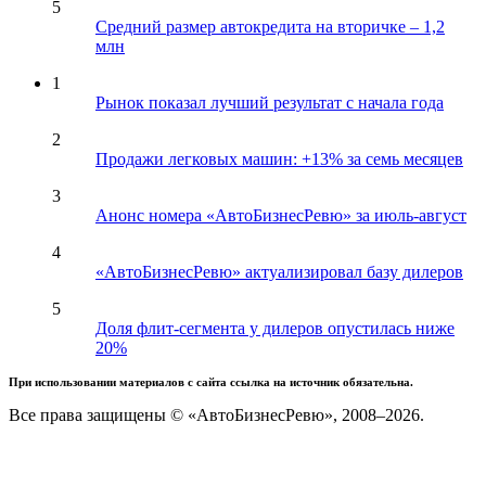
5
Средний размер автокредита на вторичке – 1,2
млн
1
Рынок показал лучший результат с начала года
2
Продажи легковых машин: +13% за семь месяцев
3
Анонс номера «АвтоБизнесРевю» за июль-август
4
«АвтоБизнесРевю» актуализировал базу дилеров
5
Доля флит-сегмента у дилеров опустилась ниже
20%
При использовании материалов с сайта ссылка на источник обязательна.
Все права защищены © «АвтоБизнесРевю», 2008–2026.