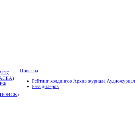
Проекты
АЕБ)
(ACEA)
Рейтинг холдингов
Архив журнала
Аудиожурнал
 РФ
База дилеров
Т-ПОИСК)