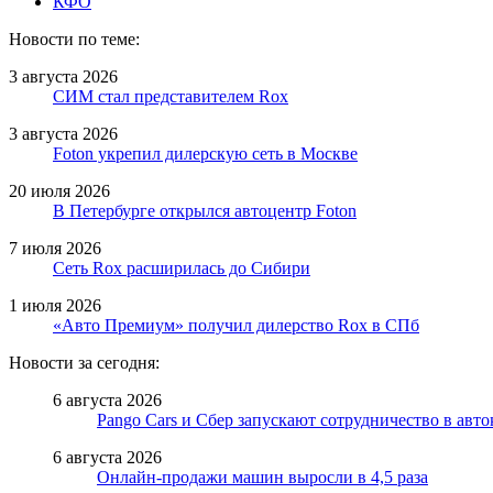
КФО
Новости по теме:
3 августа 2026
СИМ стал представителем Rox
3 августа 2026
Foton укрепил дилерскую сеть в Москве
20 июля 2026
В Петербурге открылся автоцентр Foton
7 июля 2026
Сеть Rox расширилась до Сибири
1 июля 2026
«Авто Премиум» получил дилерство Rox в СПб
Новости за сегодня:
6 августа 2026
Pango Cars и Сбер запускают сотрудничество в авт
6 августа 2026
Онлайн-продажи машин выросли в 4,5 раза