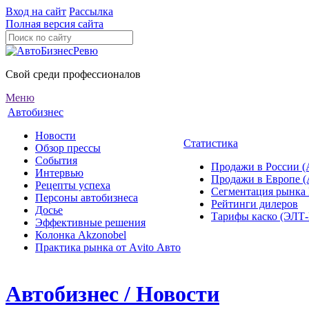
Вход на сайт
Рассылка
Полная версия сайта
Свой среди профессионалов
Меню
Автобизнес
Новости
Статистика
Обзор прессы
События
Продажи в России (
Интервью
Продажи в Европе 
Рецепты успеха
Сегментация рынка
Персоны автобизнеса
Рейтинги дилеров
Досье
Тарифы каско (ЭЛ
Эффективные решения
Колонка Akzonobel
Практика рынка от Аvito Авто
Автобизнес / Новости